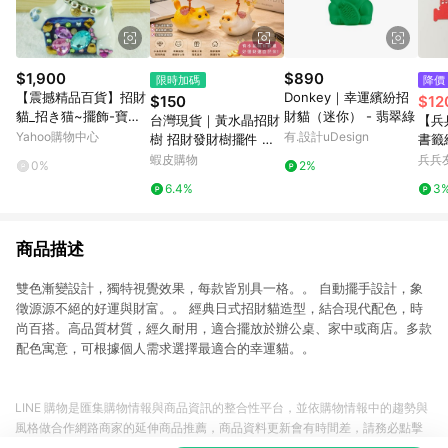
$1,900
$890
限時加碼
降價
【震撼精品百貨】招財
Donkey｜幸運繽紛招
$150
$12
貓_招き猫~擺飾-寶石
財貓（迷你） - 翡翠綠
台灣現貨｜黃水晶招財
【兵
【共1款】
Yahoo購物中心
有.設計uDesign
樹 招財發財樹擺件 客
書籤
廳玄關店面聚財擺飾 財
蝦皮購物
兵兵
0%
2%
神廟祈福加持 辦公室桌
6.4%
3
面風水招財小物 療癒擺
飾
商品描述
雙色漸變設計，獨特視覺效果，每款皆別具一格。。 自動擺手設計，象
徵源源不絕的好運與財富。。 經典日式招財貓造型，結合現代配色，時
尚百搭。高品質材質，經久耐用，適合擺放於辦公桌、家中或商店。多款
配色寓意，可根據個人需求選擇最適合的幸運貓。。
LINE 購物是匯集購物情報與商品資訊的整合性平台，並依購物情報中的趨勢與
風格做合作網路商家的延伸商品推薦，商品資料更新會有時間差，請務必點擊
商品至各合作網路商家，確認現售價與購物條件，一切資訊以合作廠商網頁為