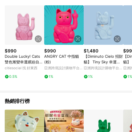
$990
$990
$1,480
$99
Double Lucky! Cats
ANGRY CAT 中指貓
【Diminuto Cielo 招財
【Dim
雙色漸變幸運繽紛自動
(粉)
貓】 Tiny Sky 幸運招
貓】 
招手招財貓（六款） 藍
財貓 - 淺藍色 18CM
財貓 
citiesocial 找 好東西
亞洲跨境設計購物平台
亞洲跨境設計購物平台
亞洲
色-紫色
Pinkoi
Pinkoi
Pinko
0.5%
1%
1%
1
熱銷排行榜