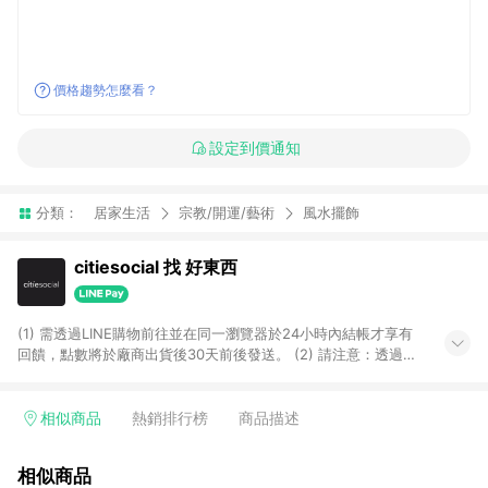
價格趨勢怎麼看？
設定到價通知
分類：
居家生活
宗教/開運/藝術
風水擺飾
citiesocial 找 好東西
(1) 需透過LINE購物前往並在同一瀏覽器於24小時內結帳才享有
回饋，點數將於廠商出貨後30天前後發送。 (2) 請注意：透過
APP購買不具LINE POINTS返點資格。
相似商品
熱銷排行榜
商品描述
相似商品