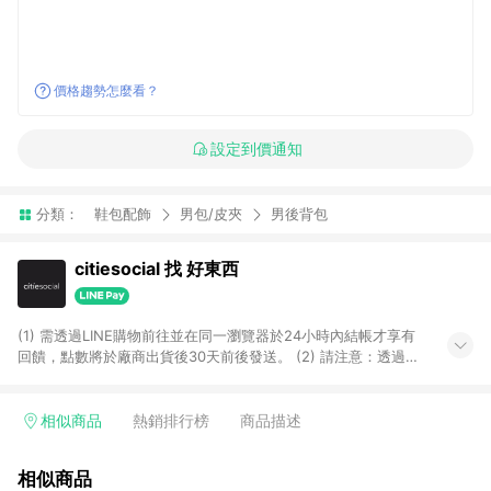
價格趨勢怎麼看？
設定到價通知
分類：
鞋包配飾
男包/皮夾
男後背包
citiesocial 找 好東西
(1) 需透過LINE購物前往並在同一瀏覽器於24小時內結帳才享有
回饋，點數將於廠商出貨後30天前後發送。 (2) 請注意：透過
APP購買不具LINE POINTS返點資格。
相似商品
熱銷排行榜
商品描述
相似商品