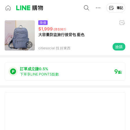
筆記
降價
$1,999
(降$981)
大容量防盜旅行後背包 藍色
搶購
citiesocial 找 好東西
訂單成立賺0.5%
9
點
下單享LINE POINTS點數