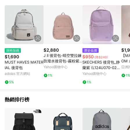
$2,880
$1,
限時加碼
歷史低價
J II 後背包-晴空雙拉鍊
【M
$1,690
$950
(降$240)
防潑水後背包-霧粉紫-
OM
MUST HAVES MATER
SKECHERS 後背包_静
6004-27
Yahoo購物中心
亞洲
IAL 後背包
蘭紫 (L124U070-023
Pinko
9)
adidas 官方網站
Yahoo購物中心
1%
1
5%
1%
熱銷排行榜