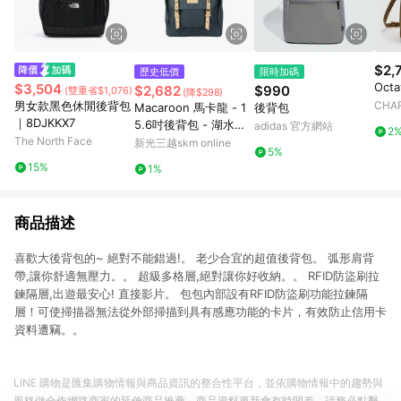
$2,
歷史低價
限時加碼
Oct
$3,504
$2,682
$990
(雙重省$1,076)
(降$298)
男女款黑色休閒後背包
CHAR
Macaroon 馬卡龍 - 1
後背包
｜8DJKKX7
5.6吋後背包 - 湖水藍
adidas 官方網站
2
The North Face
- Reborn
新光三越skm online
5%
15%
1%
商品描述
喜歡大後背包的~ 絕對不能錯過!。 老少合宜的超值後背包。 弧形肩背
帶,讓你舒適無壓力。。 超級多格層,絕對讓你好收納。。 RFID防盜刷拉
鍊隔層,出遊最安心! 直接影片。 包包內部設有RFID防盜刷功能拉鍊隔
層！可使掃描器無法從外部掃描到具有感應功能的卡片，有效防止信用卡
資料遭竊。。
LINE 購物是匯集購物情報與商品資訊的整合性平台，並依購物情報中的趨勢與
風格做合作網路商家的延伸商品推薦，商品資料更新會有時間差，請務必點擊