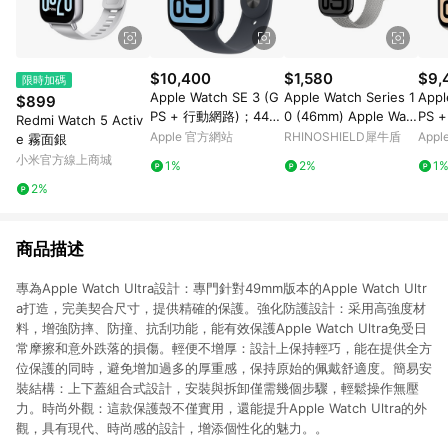
$10,400
$1,580
$9,
限時加碼
Apple Watch SE 3 (G
Apple Watch Series 1
Appl
$899
PS + 行動網路)；44
0 (46mm) Apple Watc
PS 
Redmi Watch 5 Activ
公釐午夜色鋁金屬錶
h 專用編織錶帶 灰
公釐
Apple 官方網站
RHINOSHIELD犀牛盾
App
e 霧面銀
殼；午夜色運動型錶帶
殼；
小米官方線上商城
1%
2%
1
- S/M
- S/
2%
商品描述
專為Apple Watch Ultra設計：專門針對49mm版本的Apple Watch Ultr
a打造，完美契合尺寸，提供精確的保護。強化防護設計：采用高強度材
料，增強防摔、防撞、抗刮功能，能有效保護Apple Watch Ultra免受日
常摩擦和意外跌落的損傷。輕便不增厚：設計上保持輕巧，能在提供全方
位保護的同時，避免增加過多的厚重感，保持原始的佩戴舒適度。簡易安
裝結構：上下蓋組合式設計，安裝與拆卸僅需幾個步驟，輕鬆操作無壓
力。時尚外觀：這款保護殼不僅實用，還能提升Apple Watch Ultra的外
觀，具有現代、時尚感的設計，增添個性化的魅力。。