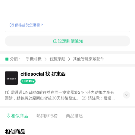
價格趨勢怎麼看？
設定到價通知
分類：
手機相機
智慧穿戴
其他智慧穿戴配件
citiesocial 找 好東西
(1) 需透過LINE購物前往並在同一瀏覽器於24小時內結帳才享有
回饋，點數將於廠商出貨後30天前後發送。 (2) 請注意：透過
APP購買不具LINE POINTS返點資格。
相似商品
熱銷排行榜
商品描述
相似商品