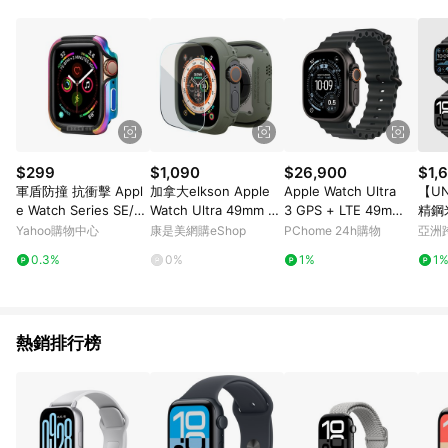
$299
$1,090
$26,900
$1,
軍盾防撞 抗衝擊 Appl
加拿大elkson Apple
Apple Watch Ultra
【UN
e Watch Series SE/6/
Watch Ultra 49mm Q
3 GPS + LTE 49m
精鋼米
5/4 (40mm) 鋁合金雙
uattro Max軍規保護殼
m 黑色鈦 錶殼搭配黑
atch
Yahoo購物中心
康是美網購eShop
PChome 24h購物
亞洲
料邊框保護殼(極光彩)
＋保護貼套組（附貼膜
色海洋錶帶
mm
Pinko
0.3%
0%
1%
1
神器）-炭綠_廠商直送
熱銷排行榜