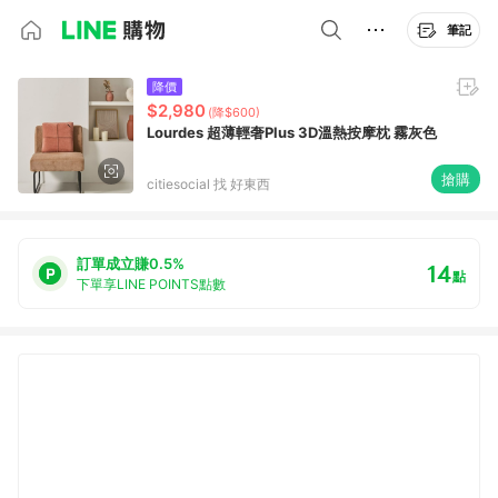
筆記
降價
$2,980
(降$600)
Lourdes 超薄輕奢Plus 3D溫熱按摩枕 霧灰色
搶購
citiesocial 找 好東西
訂單成立賺0.5%
14
點
下單享LINE POINTS點數