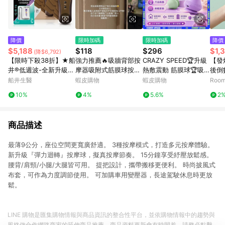
降價
限時加碼
限時加碼
降價
$5,188
$118
$296
$1,
(降$6,792)
【限時下殺38折】★船
強力推薦🔥吸牆背部按
CRAZY SPEED🏆升級
【發
井®低週波-全新升級12
摩器吸附式筋膜球按摩
熱敷震動 筋膜球🏆吸
後倒數
程式酸痛按摩機放鬆舒
球頸膜放鬆深度背部肌
附式筋膜球 筋膜球 放
o 
船井生醫
蝦皮購物
蝦皮購物
Room
緩不間斷組
肉足底經絡8flq
鬆球 刺刺球 穴位按摩
10%
4%
5.6%
2
器 肌肉放鬆 足底按摩
電動
商品描述
最薄9公分，座位空間更寬廣舒適。 3種按摩模式，打造多元按摩體驗。
新升級『彈力迴轉』按摩球，擬真按摩節奏。 15分鐘享受紓壓放鬆感。
腰背/肩頸/小腿/大腿皆可用。 提把設計，攜帶搬移更便利。 時尚披風式
布套，可作為力度調節使用。 可加購車用變壓器，長途駕駛休息時更放
鬆。
LINE 購物是匯集購物情報與商品資訊的整合性平台，並依購物情報中的趨勢與
風格做合作網路商家的延伸商品推薦，商品資料更新會有時間差，請務必點擊