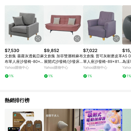
$7,530
$9,852
$7,022
$15
文創集 薔蘿灰透氣亞麻
文創集 加菲雙層棉麻布
文創集 普可灰耐磨皮革
AS 
布單人座沙發椅-80x8
展開式沙發椅/沙發床
單人座沙發椅-89x81x
為湲單
6x68cm免組
(二色可選)-188x74x9
89cm免組
74c
Yahoo購物中心
Yahoo購物中心
Yahoo購物中心
Yah
5cm免組
1%
1%
1%
1
熱銷排行榜