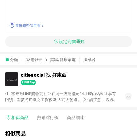
價格趨勢怎麼看？
設定到價通知
分類：
家電影音
美容/健康家電
按摩器
citiesocial 找 好東西
(1) 需透過LINE購物前往並在同一瀏覽器於24小時內結帳才享有
回饋，點數將於廠商出貨後30天前後發送。 (2) 請注意：透過
APP購買不具LINE POINTS返點資格。
相似商品
熱銷排行榜
商品描述
相似商品