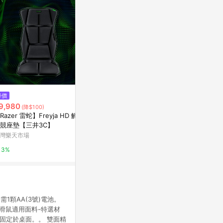
降價
降價
$298
9,980
$41
(雙重省$538)
(降$100)
(降$14)
Razer 雷蛇 Pro Glide 電競滑鼠
Razer 雷蛇】Freyja HD 觸覺
ㄇㄚ幾兔滑鼠
墊 白色 防滑橡膠 小滑鼠墊 大滑
競座墊【三井3C】
九乘九購物網
鼠墊 特大滑鼠墊 電競滑鼠墊 電
蝦皮商城
灣樂天市場
2%
腦鼠墊
0.5%
3%
1顆AA(3號)電池。
 滑鼠適用面料-特選材
固定於桌面。。 雙面精