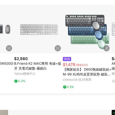
$2,980
$
降價
W5000)
B.Friend K2 MAC專用 有線+藍
A
$1,478
(降$420)
牙 充電式鍵盤-霧銀白
線
【獨家組合】 D600無線鍵鼠組+
原
Yahoo購物中心
萬
M-99 XL時尚皮質滑鼠墊 鍵鼠組
東青綠+ 滑鼠墊 粉
citiesocial 找 好東西
0.3%
0.5%