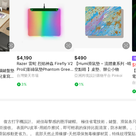
$4,190
$490
Razer 雷蛇 烈焰神蟲 Firefly V2
【Humi滑鼠墊 – 流體畫系列 -晴
$
Pro幻影綠鼠墊Phantom Green
空點睛 】桌墊、辦公小物
腦鍵盤墊
【
Editio/RZ02-04920300-R3M1
台灣樂天市場
亞洲跨境設計購物平台 Pinkoi
兒童寫字
電
台
3%
1%
 復古打字機設計。 絕佳敲擊感的懸浮鍵帽。 極佳省電技術，鍵盤、滑鼠各只需
m遠距接收。 表面PU皮革-用紙巾擦拭，即可輕易的保持比面清潔，防水耐髒。。
滑鼠移動更省力。。 底部天然止滑橡膠-天然環保無毒橡膠材質，特殊紋理緊貼