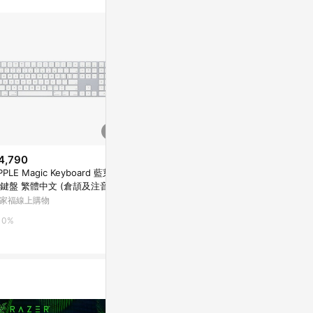
4,790
$7,490
$6,539
PPLE Magic Keyboard 藍芽無
ROG Falchion Ace 75 HE
Apple 巧控鍵盤
鍵盤 繁體中文 (倉頡及注音) __
數字鍵盤 適用於
ASUS Store
廠公司貨
片的 Mac 
家福線上購物
台灣樂天市場
1%
鍵
0%
3%