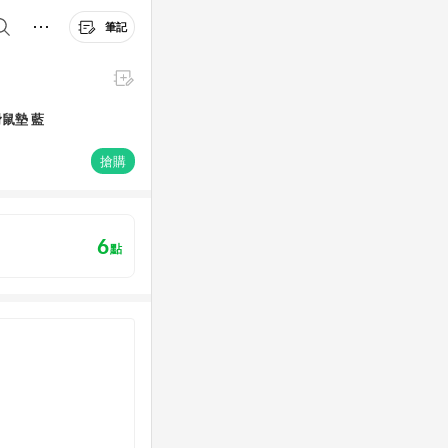
筆記
時尚皮質滑鼠墊 鍵鼠組 莓果粉+滑鼠墊 藍
搶購
6
點