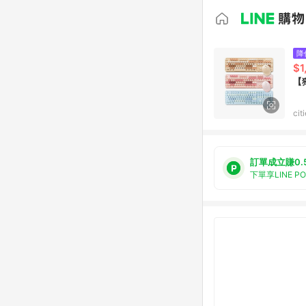
降
$1
ci
訂單成立賺0.
下單享LINE P