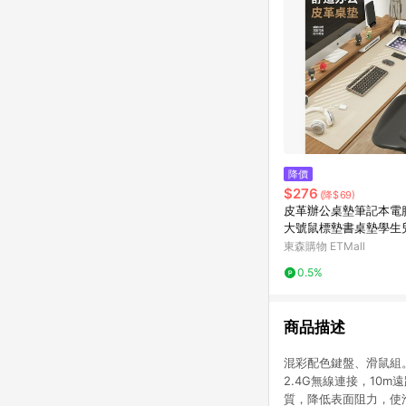
降價
$276
(降$69)
皮革辦公桌墊筆記本電
大號鼠標墊書桌墊學生
臺墊
東森購物 ETMall
0.5%
商品描述
混彩配色鍵盤、滑鼠組。
2.4G無線連接，10
質，降低表面阻力，使