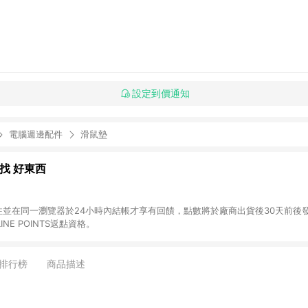
設定到價通知
電腦週邊配件
滑鼠墊
al 找 好東西
前往並在同一瀏覽器於24小時內結帳才享有回饋，點數將於廠商出貨後30天前後發送。 (2
NE POINTS返點資格。
排行榜
商品描述