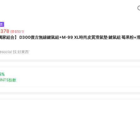
價
,378
(降$501)
【獨家組合】 D300復古無線鍵鼠組+M-99 XL
tiesocial 找 好東西
5%
OINTS點數