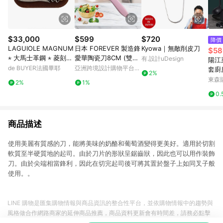
$33,000
$599
$720
降價
LAGUIOLE MAGNUM
日本 FOREVER 製造鋒
Kyowa｜無敵削皮刀
$58
⋆ 大馬士革鋼 ⋆ 菱刻紋
愛華陶瓷刀8CM (雙色
有.設計uDesign
陽江
點針鑲釘手柄 ⋆ 白牛角
刃粉柄)
de BUYER法國畢耶
亞洲跨境設計購物平台
套廚
2%
酒刀
Pinkoi
用切
東森購
2%
1%
0.
商品描述
使用美麗有質感的刀，能將美味的奶酪和葡萄酒變得更美好。適用於切割
軟質至半硬質地的起司。由於刀片的形狀呈鋸齒狀，因此也可以用作裝飾
刀。由於尖端相當鋒利，因此在切完起司後可將其置於盤子上如同叉子般
使用。。
LINE 購物是匯集購物情報與商品資訊的整合性平台，並依購物情報中的趨勢與
風格做合作網路商家的延伸商品推薦，商品資料更新會有時間差，請務必點擊
商品至各合作網路商家，確認現售價與購物條件，一切資訊以合作廠商網頁為