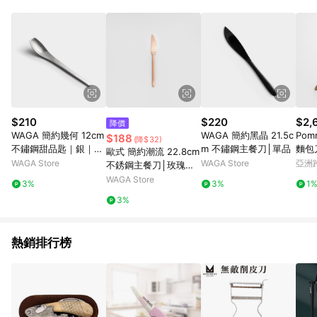
$210
$220
$2,
降價
WAGA 簡約幾何 12cm
WAGA 簡約黑晶 21.5c
Pomm
$188
(降$32)
不鏽鋼甜品匙｜銀｜單
m 不鏽鋼主餐刀│單品
麵包
歐式 簡約潮流 22.8cm
品
WAGA Store
WAGA Store
亞洲
不銹鋼主餐刀│玫瑰金│
Pinko
單品
WAGA Store
3%
3%
1
3%
熱銷排行榜