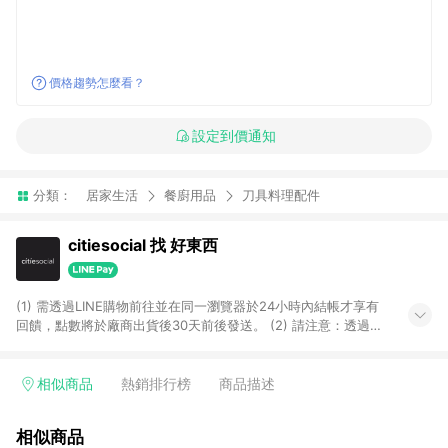
價格趨勢怎麼看？
設定到價通知
分類：
居家生活
餐廚用品
刀具料理配件
citiesocial 找 好東西
(1) 需透過LINE購物前往並在同一瀏覽器於24小時內結帳才享有
回饋，點數將於廠商出貨後30天前後發送。 (2) 請注意：透過
APP購買不具LINE POINTS返點資格。
相似商品
熱銷排行榜
商品描述
相似商品