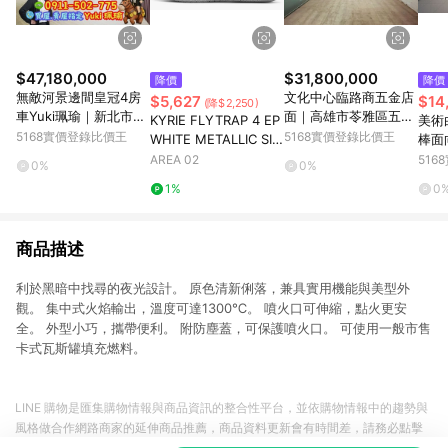
$47,180,000
$31,800,000
降價
降價
無敵河景邊間皇冠4房
文化中心臨路商五金店
$5,627
$14
(降$2,250)
車Yuki珮瑜｜新北市板
面｜高雄市苓雅區五福
KYRIE FLYTRAP 4 EP
美術
橋區中山路二段
一路
5168實價登錄比價王
5168實價登錄比價王
WHITE METALLIC SIL
棒面
VER
雄市
AREA 02
51
0%
0%
1%
0
商品描述
利於黑暗中找尋的夜光設計。 原色清新俐落，兼具實用機能與美型外
觀。 集中式火焰輸出，溫度可達1300℃。 噴火口可伸縮，點火更安
全。 外型小巧，攜帶便利。 附防塵蓋，可保護噴火口。 可使用一般市售
卡式瓦斯罐填充燃料。
LINE 購物是匯集購物情報與商品資訊的整合性平台，並依購物情報中的趨勢與
風格做合作網路商家的延伸商品推薦，商品資料更新會有時間差，請務必點擊
商品至各合作網路商家，確認現售價與購物條件，一切資訊以合作廠商網頁為