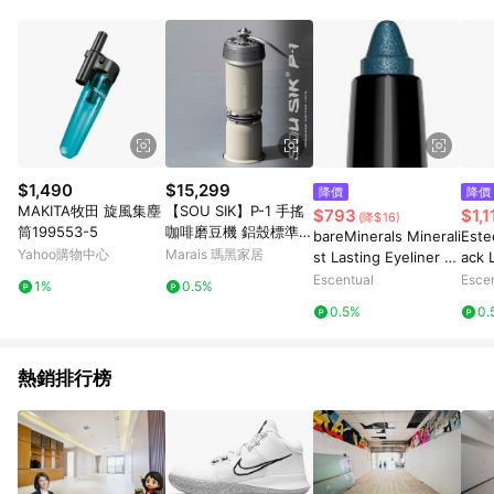
$1,490
$15,299
降價
降價
MAKITA牧田 旋風集塵
【SOU SIK】P-1 手搖
$793
$1,1
(降$16)
筒199553-5
咖啡磨豆機 鋁殼標準款
bareMinerals Minerali
Este
噴粉沙漠黃版本
Yahoo購物中心
Marais 瑪黑家居
st Lasting Eyeliner 0.
ack 
35g Aquamarine
nyx
Escentual
Esce
1%
0.5%
0.5%
0.
熱銷排行榜