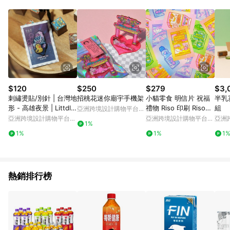
$120
$250
$279
$3,
刺繡燙貼/別針 | 台灣地
招桃花迷你廟宇手機架
小貓零食 明信片 祝福
半乳
形 - 高雄夜景 | Littdle
禮物 Riso 印刷 Risogr
組
亞洲跨境設計購物平台
work
aph孔版 原創
Pinkoi
亞洲跨境設計購物平台
亞洲跨境設計購物平台
亞洲
1%
Pinkoi
Pinkoi
Pinko
1%
1%
1
熱銷排行榜