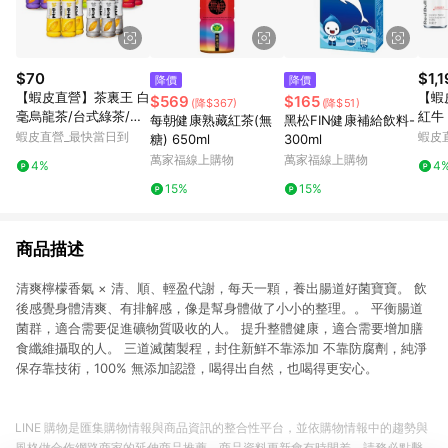
$70
$1,
降價
降價
【蝦皮直營】茶裏王 白
【蝦皮
$569
$165
(降$367)
(降$51)
毫烏龍茶/台式綠茶/英
紅牛 
每朝健康熟藏紅茶(無
黑松FIN健康補給飲料-
式紅茶/日式無糖綠茶/
24罐
蝦皮直營_最快當日到
蝦皮
糖) 650ml
300ml
青心烏龍茶 600mlx4
萄/白
萬家福線上購物
萬家福線上購物
4%
4
入/組 飲料 綠茶
15%
15%
商品描述
清爽檸檬香氣 × 清、順、輕盈代謝，每天一顆，養出腸道好菌寶寶。 飲
後感覺身體清爽、有排解感，像是幫身體做了小小的整理。。 平衡腸道
菌群，適合需要促進礦物質吸收的人​。 提升整體健康，適合需要增加膳
食纖維攝取的人​。 三道滅菌製程，封住新鮮不靠添加 不靠防腐劑，純淨
保存靠技術，100% 無添加認證，喝得出自然，也喝得更安心。
LINE 購物是匯集購物情報與商品資訊的整合性平台，並依購物情報中的趨勢與
風格做合作網路商家的延伸商品推薦，商品資料更新會有時間差，請務必點擊