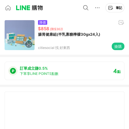
筆記
降價
$858
(降$362)
腸胃健康組(半乳寡糖檸檬30gx24入)
搶購
citiesocial 找 好東西
訂單成立賺0.5%
4
點
下單享LINE POINTS點數