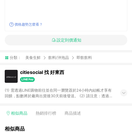
價格趨勢怎麼看？
設定到價通知
分類：
美食生鮮
飲料/沖泡品
即飲飲料
citiesocial 找 好東西
(1) 需透過LINE購物前往並在同一瀏覽器於24小時內結帳才享有
回饋，點數將於廠商出貨後30天前後發送。 (2) 請注意：透過
APP購買不具LINE POINTS返點資格。
相似商品
熱銷排行榜
商品描述
相似商品