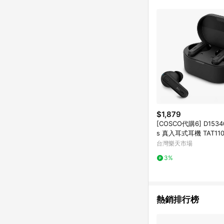
$1,879
[COSCO代購6] D153400
s 真入耳式耳機 TAT110
台灣樂天市場
3%
熱銷排行榜