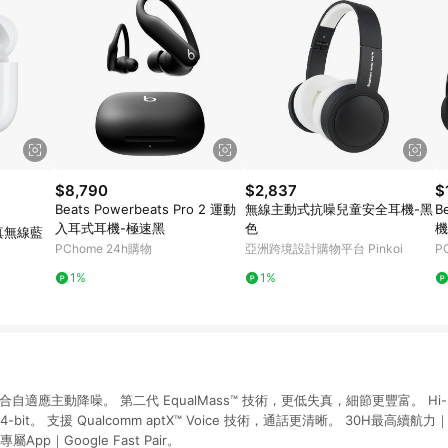
$8,790
$2,837
$
Beats Powerbeats Pro 2 運動
無線主動式抗噪兒童安全耳機-黑
B
入耳式耳機-極速黑
色
機
4 真無線藍
PChome 24h購物
亞洲跨境設計購物平台 Pinkoi
P
1%
1%
 混合自適應主動降噪。 第二代 EqualMass™ 技術，更低失真，細節更豐富。 Hi
/24-bit。 支援 Qualcomm aptX™ Voice 技術，通話更清晰。 30H最高
App｜Google Fast Pair。