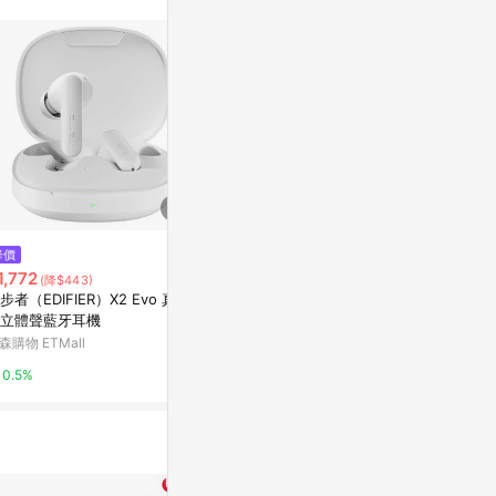
$1,599
降價
降價
AIWA 愛華
1,772
$1,980
(降$443)
(降$200)
色) / 組 AT
步者（EDIFIER）X2 Evo 真無
【飛利浦】 ENC主動降噪藍牙6.
$220
台灣樂天市場
立體聲藍牙耳機
0耳機-TAT2630銀
森購物 ETMall
特力屋
3%
0.5%
0%