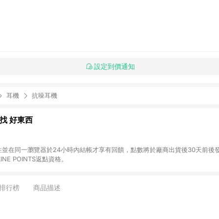
設定到價通知
耳機
抗噪耳機
al 找 好東西
前往並在同一瀏覽器於24小時內結帳才享有回饋，點數將於廠商出貨後30天前後發送。 (2
NE POINTS返點資格。
排行榜
商品描述