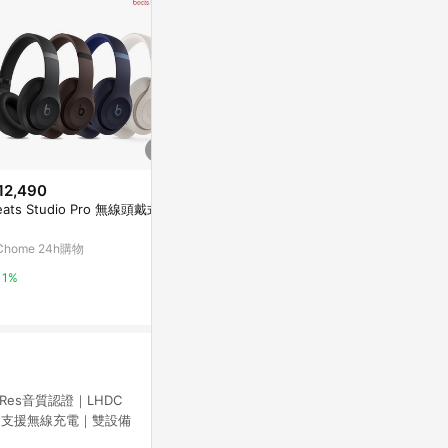
12,490
降價
降價
eats Studio Pro 無線頭戴式耳
$1,100
$39
(降$890)
(降$36)
HUAWEI FreeBuds SE3 輕巧長
氣密式耳機矽
Chome 24h購物
續航藍牙耳機
九乘九購物網
康是美網購eShop
1%
2%
0%
-Res音質認證｜LHDC
續航力｜支援無線充電｜雙設備