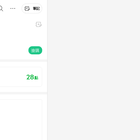
筆記
搶購
28
點