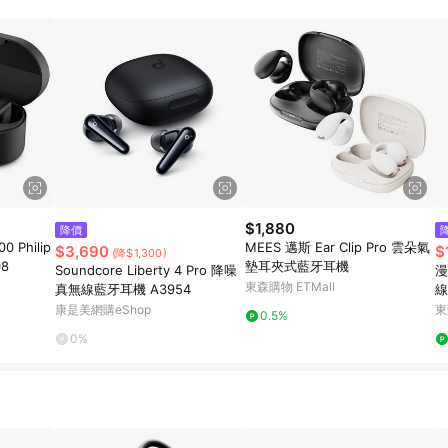
$1,880
降價
 Philip
MEES 邁斯 Ear Clip Pro 雲朵氣
$3,690
$
(降$1,300)
8
墊耳夾式藍牙耳機
Soundcore Liberty 4 Pro 降噪
漫
東森購物 ETMall
真無線藍牙耳機 A3954
線
康是美網購eShop
東
0.5%
0%