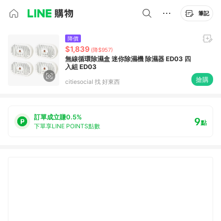
筆記
降價
$1,839
(降$957)
無線循環除濕盒 迷你除濕機 除濕器 ED03 四
入組 ED03
搶購
citiesocial 找 好東西
訂單成立賺0.5%
9
點
下單享LINE POINTS點數