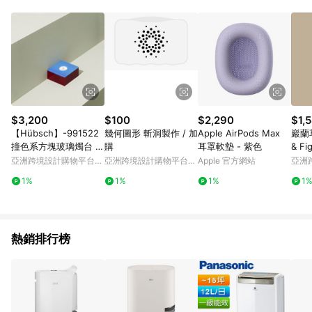
$3,200
$100
$2,290
$1,
【Hübsch】-991522
幾何圖形 斬洞製作 / 加
Apple AirPods Max
巖蘭草
撞色系方塊玻璃燭台 擺
購
耳罩軟墊 - 紫色
& F
飾 紙鎮
亞洲跨境設計購物平台
亞洲跨境設計購物平台
Apple 官方網站
亞洲
Pinkoi
Pinkoi
Pinko
1%
1%
1%
1
熱銷排行榜