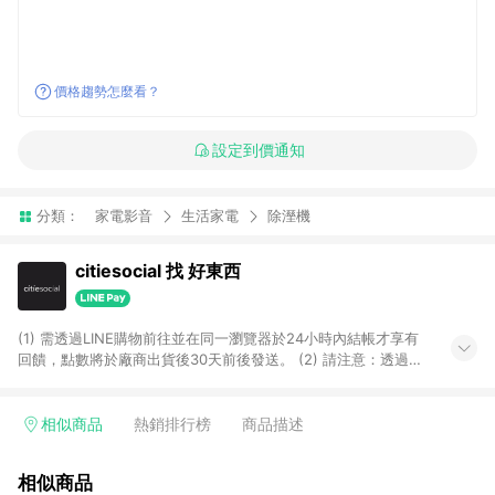
價格趨勢怎麼看？
設定到價通知
分類：
家電影音
生活家電
除溼機
citiesocial 找 好東西
(1) 需透過LINE購物前往並在同一瀏覽器於24小時內結帳才享有
回饋，點數將於廠商出貨後30天前後發送。 (2) 請注意：透過
APP購買不具LINE POINTS返點資格。
相似商品
熱銷排行榜
商品描述
相似商品