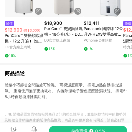
$18,900
$12,411
降價
降價
PuriCare™ 雙變頻除濕
Panasonic國際牌 12公
$12,900
$12
(降$3,000)
機 - 18公升(米) - DD1
升W-HEXS雙重高效除
PuriCare™ 雙變頻除濕
Pan
81MEE0
濕機F-Y24GX.
LG官方線上商城
PChome 24h購物
機 - 12公升(白) (無U
濕型除
VC) - 經典款 - DD121
Y24
LG官方線上商城
特力
15%
1%
QWK0
15%
1
商品描述
體積小巧節省空間隨處可除濕。 可視濕度顯示。 插電加熱自動排出濕
氣。 重複使用無須更換耗材。 內置除濕粒子變色提醒除濕狀態。 插電5-
8小時自動復原除濕功能。
LINE 購物是匯集購物情報與商品資訊的整合性平台，並依購物情報中的趨勢與
風格做合作網路商家的延伸商品推薦，商品資料更新會有時間差，請務必點擊
商品至各合作網路商家，確認現售價與購物條件，一切資訊以合作廠商網頁為
前往賣場
0.5%
準。