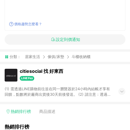
價格趨勢怎麼看？
設定到價通知
分類：
居家生活
傢俱/床墊
斗櫃收納櫃
citiesocial 找 好東西
(1) 需透過LINE購物前往並在同一瀏覽器於24小時內結帳才享有
回饋，點數將於廠商出貨後30天前後發送。 (2) 請注意：透過
APP購買不具LINE POINTS返點資格。
熱銷排行榜
商品描述
熱銷排行榜