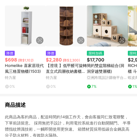
降價
降價
限時加碼
限時
$698
$2,280
$17,700
$2,
(降$1,102)
(降$2,300)
Homelike 喜家居現代
【澄境 】低甲醛可旋轉
簡約雙盆階梯組合(洞
RIC
風三格置物櫃(1503)
直立式四層收納書櫃集
洞穿越雙層櫃)
櫃 
成木紋
衣櫃 
特力屋
特力屋
亞洲跨境設計購物平台
蝦皮
DR2
Pinkoi
0%
0%
7%
1
商品描述
此商品為客約商品，配送時間約14個工作天，會由客服同仁致電聯繫，
下單前請留意。 採用無把手設計，利用電控系統進行自動開關門。 半導
體指紋辨識技術，一觸即開使用更快速。 箱體材質採用低碳合金鋼及高
分子防火材料，有效防火隔熱。