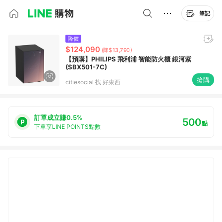
筆記
降價
$124,090
(降$13,790)
【預購】PHILIPS 飛利浦 智能防火櫃 銀河紫
(SBX501-7C)
搶購
citiesocial 找 好東西
訂單成立賺0.5%
500
點
下單享LINE POINTS點數