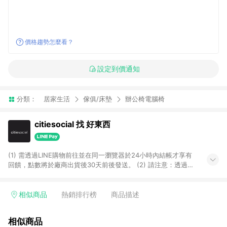
價格趨勢怎麼看？
設定到價通知
分類：
居家生活
傢俱/床墊
辦公椅電腦椅
citiesocial 找 好東西
(1) 需透過LINE購物前往並在同一瀏覽器於24小時內結帳才享有
回饋，點數將於廠商出貨後30天前後發送。 (2) 請注意：透過
APP購買不具LINE POINTS返點資格。
相似商品
熱銷排行榜
商品描述
相似商品