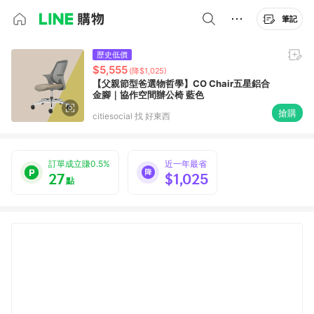
筆記
歷史低價
$5,555
(降$1,025)
【父親節型爸選物哲學】CO Chair五星鋁合
金腳｜協作空間辦公椅 藍色
搶購
citiesocial 找 好東西
訂單成立賺0.5%
近一年最省
27
$1,025
點