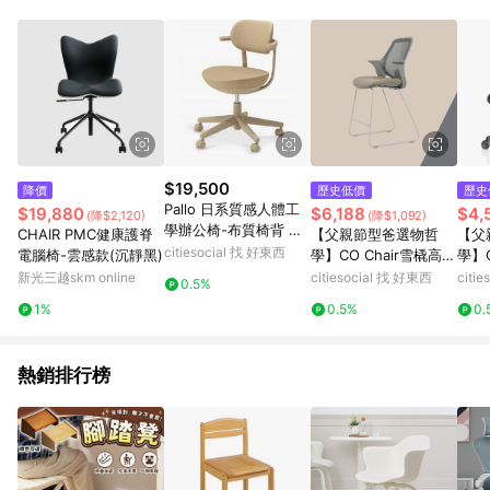
$19,500
降價
歷史低價
歷史
Pallo 日系質感人體工
$19,880
$6,188
$4,
(降$2,120)
(降$1,092)
學辦公椅-布質椅背 檸
CHAIR PMC健康護脊
【父親節型爸選物哲
【父
檬黃
citiesocial 找 好東西
電腦椅-雲感款(沉靜黑)
學】CO Chair雪橇高腳
學】C
｜協作空間辦公椅 綠色
腳｜
新光三越skm online
citiesocial 找 好東西
citi
0.5%
色
1%
0.5%
0.
熱銷排行榜