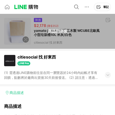
筆記
降價
$2,178
(降$352)
yamato japan｜純手工木製 WCUBE北歐風
商品已停售
小型垃圾桶10L 米灰/白色
citiesocial 找 好東西
citiesocial 找 好東西
(1) 需透過LINE購物前往並在同一瀏覽器於24小時內結帳才享有
回饋，點數將於廠商出貨後30天前後發送。 (2) 請注意：透過
APP購買不具LINE POINTS返點資格。
商品描述
商品描述