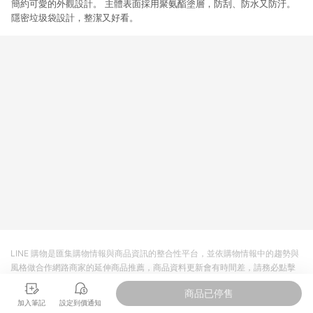
簡約可愛的外觀設計。 主體表面採用聚氨酯塗層，防刮、防水又防汙。
隱密垃圾袋設計，整潔又好看。
LINE 購物是匯集購物情報與商品資訊的整合性平台，並依購物情報中的趨勢與
風格做合作網路商家的延伸商品推薦，商品資料更新會有時間差，請務必點擊
商品至各合作網路商家，確認現售價與購物條件，一切資訊以合作廠商網頁為
商品已停售
準。
加入筆記
設定到價通知