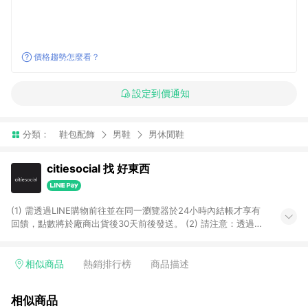
價格趨勢怎麼看？
設定到價通知
分類：
鞋包配飾
男鞋
男休閒鞋
citiesocial 找 好東西
(1) 需透過LINE購物前往並在同一瀏覽器於24小時內結帳才享有
回饋，點數將於廠商出貨後30天前後發送。 (2) 請注意：透過
APP購買不具LINE POINTS返點資格。
相似商品
熱銷排行榜
商品描述
相似商品