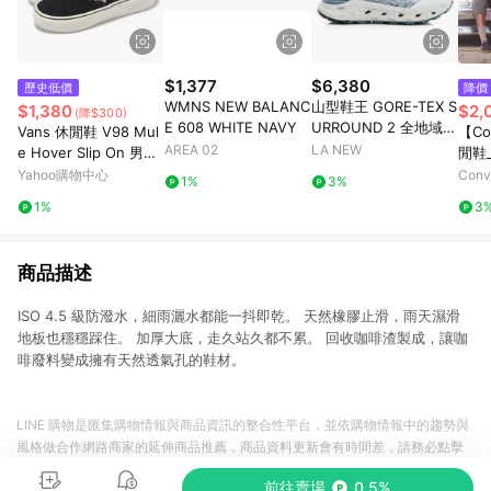
$1,377
$6,380
歷史低價
降價
WMNS NEW BALANC
山型鞋王 GORE-TEX S
$1,380
$2,
(降$300)
E 608 WHITE NAVY
URROUND 2 全地域機
Vans 休閒鞋 V98 Mul
【Co
能郊山鞋(男23061454
AREA 02
LA NEW
e Hover Slip On 男鞋
閒鞋_
0)
女鞋 黑 白 懶人鞋 674
TRA
Yahoo購物中心
Con
1%
3%
1440001
黑色
店
1%
3
官方
商品描述
ISO 4.5 級防潑水，細雨灑水都能一抖即乾。 天然橡膠止滑，雨天濕滑
地板也穩穩踩住。 加厚大底，走久站久都不累。 回收咖啡渣製成，讓咖
啡廢料變成擁有天然透氣孔的鞋材。
LINE 購物是匯集購物情報與商品資訊的整合性平台，並依購物情報中的趨勢與
風格做合作網路商家的延伸商品推薦，商品資料更新會有時間差，請務必點擊
商品至各合作網路商家，確認現售價與購物條件，一切資訊以合作廠商網頁為
前往賣場
0.5%
準。