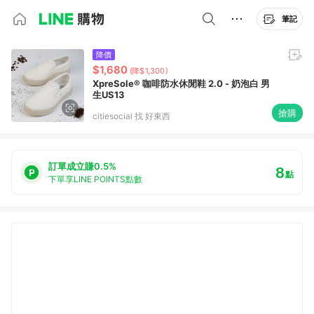
筆記
降價
$1,680
(降$1,300)
XpreSole® 咖啡防水休閒鞋 2.0 - 奶泡白 男
生US13
搶購
citiesocial 找 好東西
訂單成立賺0.5%
8
點
下單享LINE POINTS點數