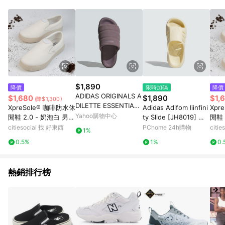
$1,890
降價
限時加碼
降價
ADIDAS ORIGINALS A
$1,680
$1,890
$1,
(降$1,300)
DILETTE ESSENTIAL
XpreSole® 咖啡防水休
Adidas Adifom Iiinfini
Xpr
W 女運動拖鞋-紫粉-IF
Yahoo購物中心
閒鞋 2.0 - 奶泡白 男生
ty Slide [JH8019] 男
閒鞋 
3572
US09
拖鞋 運動拖鞋 米 黃
US1
citiesocial 找 好東西
PChome 24h購物
citi
1%
0.5%
1%
0.
熱銷排行榜