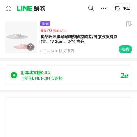
筆記
降價
$570
(降$130)
食品級矽膠豬豬耐熱防溢鍋蓋/可微波保鮮蓋
(大、17.3cm、2色) 白色
搶購
citiesocial 找 好東西
訂單成立賺0.5%
2
點
下單享LINE POINTS點數