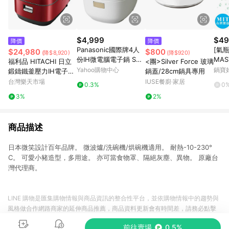
$4,999
$49
降價
降價
Panasonic國際牌4人
[氣
$24,980
$800
(降$8,920)
(降$920)
份IH微電腦電子鍋 SR-
MA
福利品 HITACHI 日立
<團>Silver Force 玻璃
KT069
換氣
Yahoo購物中心
鍋寶
鍛鑄鐵釜壓力IH電子鍋
鍋蓋/28cm鍋具專用
RZ-YW3000TR RZYW
台灣樂天市場
IUSE餐廚‧家居
0.3%
0
3000TR
3%
2%
商品描述
日本微笑設計百年品牌。 微波爐/洗碗機/烘碗機適用。 耐熱-10-230°
C。 可愛小豬造型，多用途。 亦可當食物罩、隔絕灰塵、異物。 原廠台
灣代理商。
LINE 購物是匯集購物情報與商品資訊的整合性平台，並依購物情報中的趨勢與
風格做合作網路商家的延伸商品推薦，商品資料更新會有時間差，請務必點擊
商品至各合作網路商家，確認現售價與購物條件，一切資訊以合作廠商網頁為
前往賣場
0.5%
準。