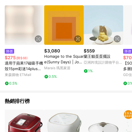
$3,080
$559
降價
降價
Homage to the Squar
蘭王貓蛋蛋擺設
$275
$70
(降$68)
e(Sunny Days) | Jose
亞洲跨境設計購物平台
適用于蘋果17磁吸手機
【S
f Albers - 銀色鋁框-中
Pinkoi
Marais 瑪黑家居
殼15pm彩迷14plus雙
多層
1%
尺寸
層p硅膠iphone16pro
綠/
東森購物 ETMall
GD
0.5%
max軍旅保護套戰術防
三色
0.5%
3
摔高級耐用磨軍事風m
agsafe
熱銷排行榜