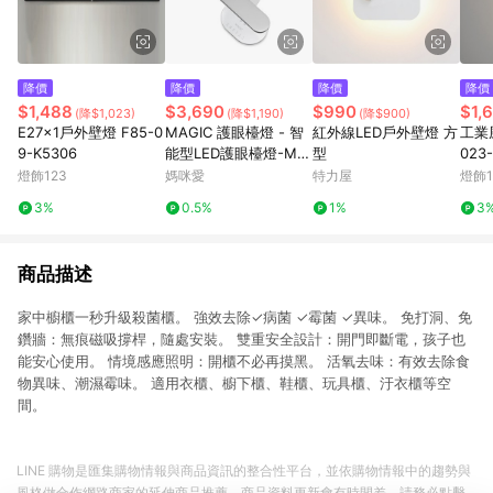
降價
降價
降價
降價
$1,488
$3,690
$990
$1,
(降$1,023)
(降$1,190)
(降$900)
E27x1戶外壁燈 F85-0
MAGIC 護眼檯燈 - 智
紅外線LED戶外壁燈 方
工業風
9-K5306
能型LED護眼檯燈-MA
型
023-
358
燈飾123
媽咪愛
特力屋
燈飾1
3%
0.5%
1%
3
商品描述
家中櫥櫃一秒升級殺菌櫃。 強效去除✓病菌 ✓霉菌 ✓異味。 免打洞、免
鑽牆：無痕磁吸撐桿，隨處安裝。 雙重安全設計：開門即斷電，孩子也
能安心使用。 情境感應照明：開櫃不必再摸黑。 活氧去味：有效去除食
物異味、潮濕霉味。 適用衣櫃、櫥下櫃、鞋櫃、玩具櫃、汙衣櫃等空
間。
LINE 購物是匯集購物情報與商品資訊的整合性平台，並依購物情報中的趨勢與
風格做合作網路商家的延伸商品推薦，商品資料更新會有時間差，請務必點擊