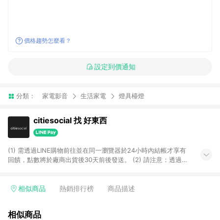
價格趨勢怎麼看？
設定到價通知
分類：
家電影音
生活家電
燈具檯燈
citiesocial 找 好東西
(1) 需透過LINE購物前往並在同一瀏覽器於24小時內結帳才享有
回饋，點數將於廠商出貨後30天前後發送。 (2) 請注意：透過
APP購買不具LINE POINTS返點資格。
相似商品
熱銷排行榜
商品描述
相似商品