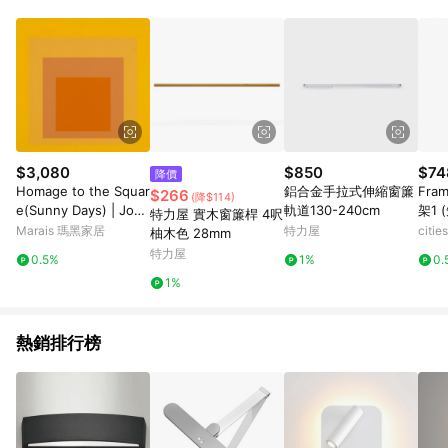
$3,080
$850
$74
降價
Homage to the Squar
鋁合金手拉式伸縮窗簾
Fr
$266
(降$114)
e(Sunny Days) | Jose
軌道130-240cm
架1 
特力屋 實木窗簾桿 4呎
f Albers - 銀色鋁框-中
Marais 瑪黑家居
特力屋
citi
柚木色 28mm
尺寸
特力屋
0.5%
1%
0.
1%
熱銷排行榜