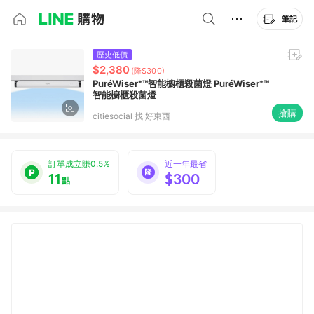
筆記
歷史低價
$2,380
(降$300)
PuréWiser⁺™智能櫥櫃殺菌燈 PuréWiser⁺™
智能櫥櫃殺菌燈
搶購
citiesocial 找 好東西
訂單成立賺0.5%
近一年最省
11
$300
點