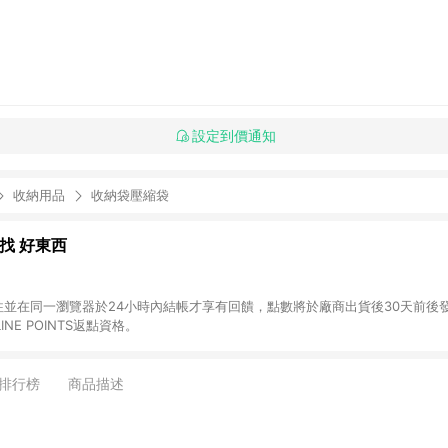
設定到價通知
收納用品
收納袋壓縮袋
al 找 好東西
前往並在同一瀏覽器於24小時內結帳才享有回饋，點數將於廠商出貨後30天前後發送。 (2
NE POINTS返點資格。
排行榜
商品描述