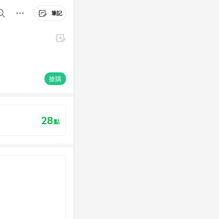
筆記
搶購
28
點