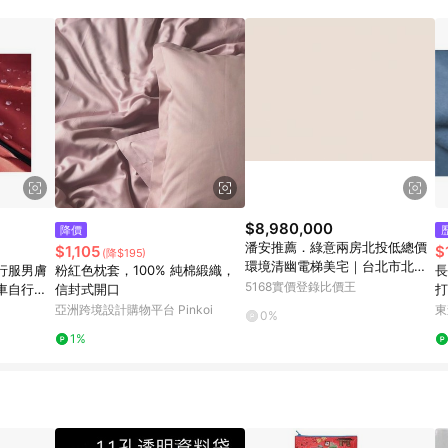
$8,980,000
降價
潘安推薦．綠意兩房北投低總價
$1,105
$
(降$195)
環境清幽電梯美宅｜台北市北投
行服男膚
粉紅色枕套，100% 純棉緞織，
長
區溫泉路
5168實價登錄比價王
車自行車
信封式開口
打
亞洲跨境設計購物平台 Pinkoi
東
0%
1%