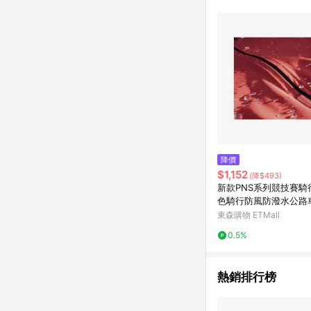
降價
$1,152
(降$493)
新款PNS系列競技賽騎
色騎行防風防潑水公路
服
東森購物 ETMall
0.5%
熱銷排行榜