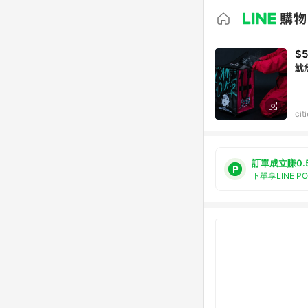
$5
魷
ci
訂單成立賺0.
下單享LINE P