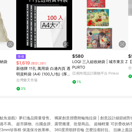
$580
$
降價
收納袋
LOQI 三入組收納袋 | 城市東京 Z
$1,619
(降$1,381)
PURTO
台
新德牌 11孔 萬用袋 白邊內頁 透
亞洲跨境設計購物平台 Pinkoi
明資料袋 (A4) (100入/包) (厚度
0.04mm) (30包/箱) (特價包)
台灣樂天市場
1%
【APP滿額下單10%點數(單一帳
3%
號最高1500點)】8/31止
權的《魷魚遊戲》夢幻逸品限量發售。 獨家創意摺疊附輪拖拉袋 | 創意設計細節絕
過不再。 超市購物、出國血拼、露營搬運、批發商品。 超極輕量 可折疊收納不
裡3mm珍珠棉 保溫保冷效果棒。 360度滑順靜音輪 怎麼拉都好拉。 拉鍊上蓋