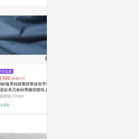
$700
歷史低價
降價
對開蠟光紙 桃
1,106
$3,800
(降$474)
(降$8,000)
裝
袖t恤男純棉重磅軍綠色亨利衫
OUIFIE｜500支 天然色調精梳棉
Yahoo購物中
底衫美式春秋季圓領開領上衣
床包 (標準雙人) 5色可選
森購物 ETMall
JACOB HOOY雅歌布霍伊
0%
0.5%
2%