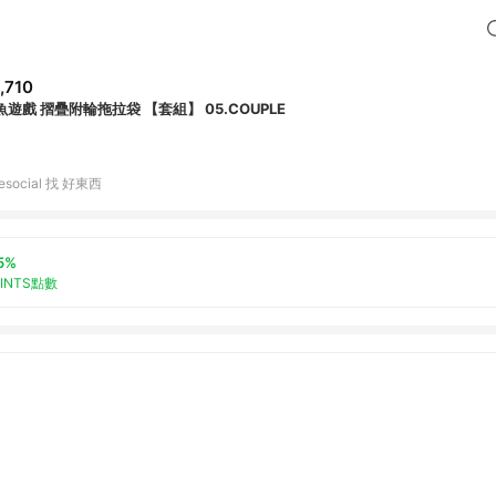
,710
魚遊戲 摺疊附輪拖拉袋 【套組】 05.COUPLE
tiesocial 找 好東西
5%
OINTS點數