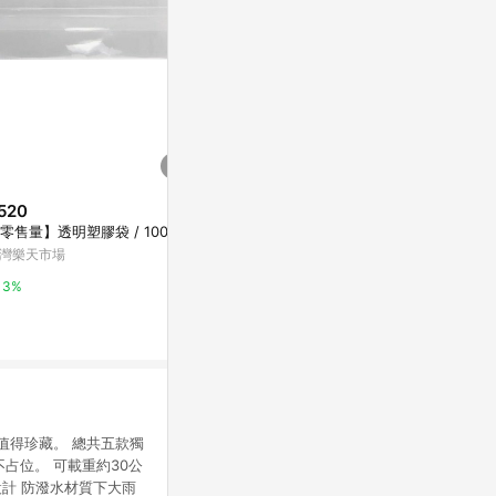
520
$5,800
$79
【零售量】透明塑膠袋 / 100個
Snaii-California露營車專用車窗
UdiLife
袋
1入-S
灣樂天市場
亞洲跨境設計購物平台 Pinkoi
寶雅線上買
3%
1%
0.5%
對值得珍藏。 總共五款獨
占位。 可載重約30公
設計 防潑水材質下大雨