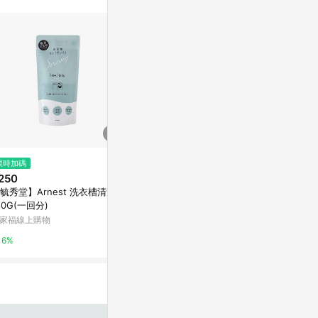
限時加碼
限時加碼
限時加碼
250
$259
$104
毓秀堂】Arnest 洗衣槽清潔劑
日本大王elleair 溫水洗淨便座專
日本製Clove
80G(一回分)
用衛生紙_花香(12捲/包)
入x1組
家福線上購物
PChome 24h購物
PChome 24h
6%
1%
1%