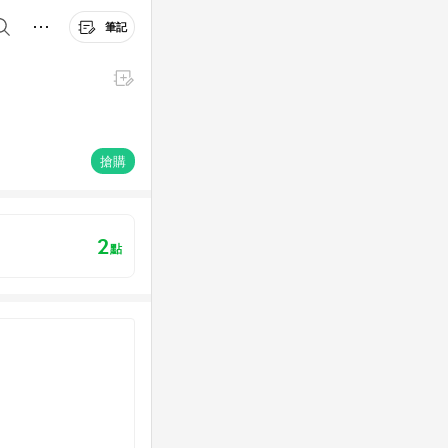
筆記
搶購
2
點