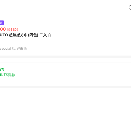
價
500
(降$80)
SUUZO 超無撚方巾(四色) 二入 白
tiesocial 找 好東西
5%
OINTS點數