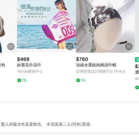
$468
$780
2色
鈔票毛巾浴巾
淡綠水墨紋純棉頭巾帽
$
Yahoo購物中心
亞洲跨境設計購物平台 Pinkoi
運
a
1%
1%
 驚人的吸水性及柔軟性。 本頁面為二入(同色)賣場。