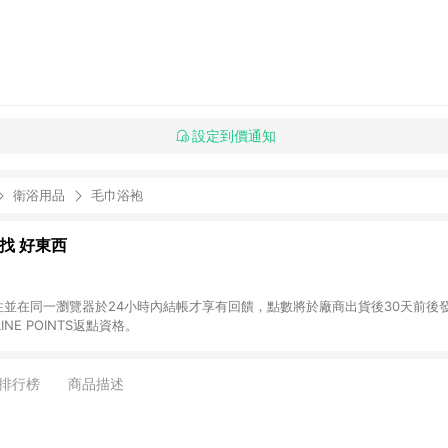
設定到價通知
衛浴用品
毛巾浴袍
al 找 好東西
前往並在同一瀏覽器於24小時內結帳才享有回饋，點數將於廠商出貨後30天前後發送。 (2
NE POINTS返點資格。
排行榜
商品描述