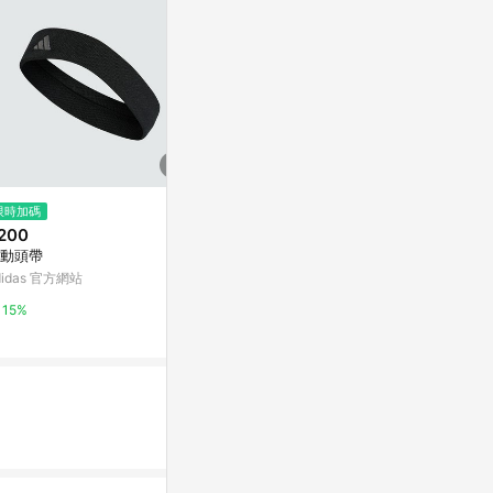
$149
限時加碼
Peilou貝柔
$95
200
(雙重省$105)
入（顏色隨機
【enhance 依涵絲】珍珠紋掛抽
動頭帶
式洗臉巾120抽加厚版
康是美網購eSh
didas 官方網站
屈臣氏Watsons
0.5%
15%
2%