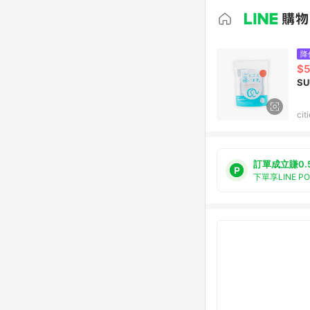
降
$
ci
訂單成立賺0.
下單享LINE P