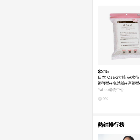
$215
日本 Osaki大崎 破水
褥護墊+免洗褲+產褥墊
Yahoo購物中心
0%
熱銷排行榜