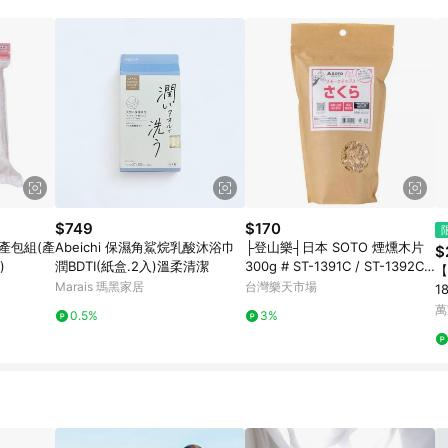
$749
$170
待產包組(產
Abeichi 保濕角鯊烷乳酸沐浴巾
├登山樂┤日本 SOTO 煙燻木片
$
)
潤BDTI(紙盒.2入)溫柔清潔
300g # ST-1391C / ST-1392C /
【
ST-1393C
Marais 瑪黑家居
台灣樂天市場
1
萬
0.5%
3%