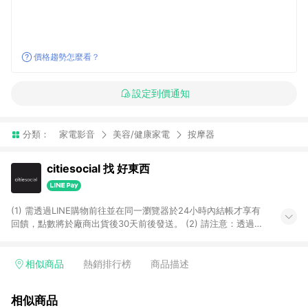
價格趨勢怎麼看？
設定到價通知
分類：
家電影音
美容/健康家電
按摩器
citiesocial 找 好東西
(1) 需透過LINE購物前往並在同一瀏覽器於24小時內結帳才享有
回饋，點數將於廠商出貨後30天前後發送。 (2) 請注意：透過
APP購買不具LINE POINTS返點資格。
相似商品
熱銷排行榜
商品描述
相似商品