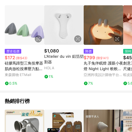
$1,080
歷史低價
降價
限時
L'Atelier du vin 鋁箔切
$172
$799
$45
(降$43)
(降$141)
割器
硅膠馬蹄型三角按摩器
丸子兔伴眠燈 護眼小夜
創意
HOLA
肌肉放松按摩壓力點防
燈 Night Light 軟軟糯
尺健
滑力量訓練器
糯 拍拍即亮
圍頭
東森購物 ETMall
亞洲跨境設計購物平台
蝦皮
1%
Pinkoi
0.5%
7%
5.
熱銷排行榜