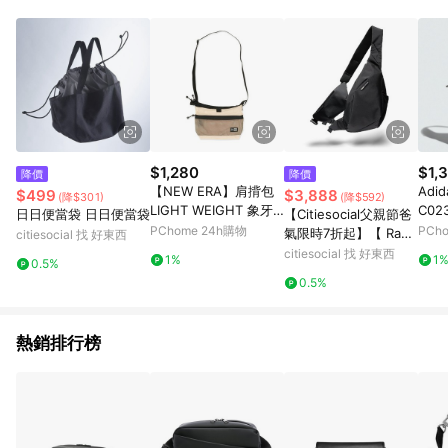
$1,280
$1,
降價
降價
【NEW ERA】肩揹包
Adid
$499
$3,888
(降$301)
(降$592)
LIGHT WEIGHT 象牙
C02
日日便當袋 日日便當袋
【Citiesocial父親節爸
白-NE13526814
手提
PChome 24h購物
PCh
氣限時7折起】【 Radi
citiesocial 找 好東西
ant 】R2 魔換行動斜
citiesocial 找 好東西
1%
1
0.5%
背包 全套組 - 三色選
0.5%
購 砂岩白
熱銷排行榜