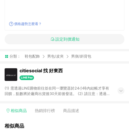
價格趨勢怎麼看？
設定到價通知
分類：
鞋包配飾
男包/皮夾
男側/斜背包
citiesocial 找 好東西
(1) 需透過LINE購物前往並在同一瀏覽器於24小時內結帳才享有
回饋，點數將於廠商出貨後30天前後發送。 (2) 請注意：透過
APP購買不具LINE POINTS返點資格。
相似商品
熱銷排行榜
商品描述
相似商品