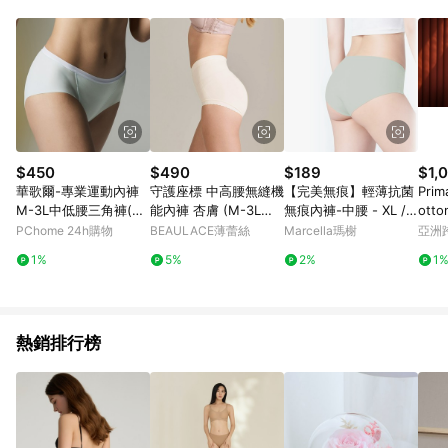
$450
$490
$189
$1,0
華歌爾-專業運動內褲
守護座標 中高腰無縫機
【完美無痕】輕薄抗菌
Prim
M-3L中低腰三角褲(天
能內褲 杏膚 (M-3L適
無痕內褲-中腰 - XL /
ott
際藍) 搭配內褲-NS23
穿)【預購】
酪梨綠
泳装 
PChome 24h購物
BEAULACE薄蕾絲
Marcella瑪榭
亞洲
82D7
Pinko
1%
5%
2%
1
熱銷排行榜