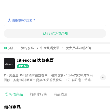
價格趨勢怎麼看？
設定到價通知
分類：
流行服飾
中大尺碼女裝
女大尺碼內睡衣褲
citiesocial 找 好東西
(1) 需透過LINE購物前往並在同一瀏覽器於24小時內結帳才享有
回饋，點數將於廠商出貨後30天前後發送。 (2) 請注意：透過
APP購買不具LINE POINTS返點資格。
相似商品
熱銷排行榜
商品描述
相似商品