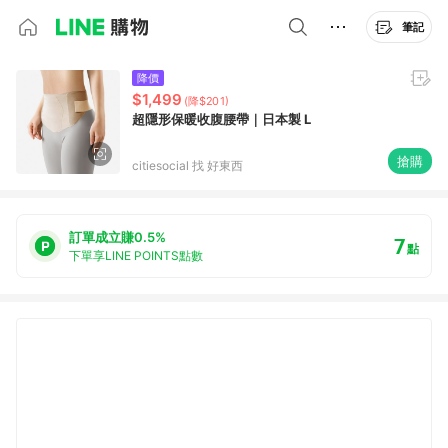
筆記
降價
$1,499
(降$201)
超隱形保暖收腹腰帶｜日本製 L
搶購
citiesocial 找 好東西
訂單成立賺0.5%
7
點
下單享LINE POINTS點數