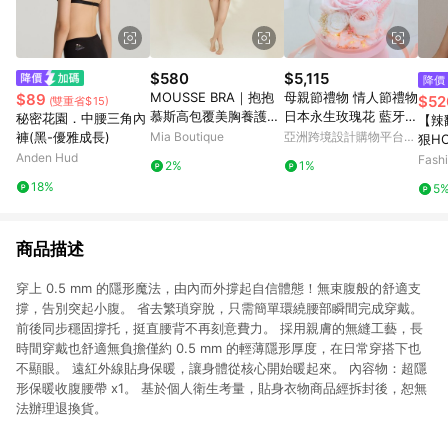
$580
$5,115
降價
MOUSSE BRA｜抱抱
母親節禮物 情人節禮物
$89
$52
(雙重省$15)
慕斯高包覆美胸養護無
日本永生玫瑰花 藍牙音
秘密花園．中腰三角內
【辣
痕無鋼圈內衣
箱
褲(黑-優雅成長)
Mia Boutique
亞洲跨境設計購物平台
狠HO
Pinkoi
Anden Hud
平口
Fash
2%
1%
18%
5
商品描述
穿上 0.5 mm 的隱形魔法，由內而外撐起自信體態！無束腹般的舒適支
撐，告別突起小腹。 省去繁瑣穿脫，只需簡單環繞腰部瞬間完成穿戴。
前後同步穩固撐托，挺直腰背不再刻意費力。 採用親膚的無縫工藝，長
時間穿戴也舒適無負擔僅約 0.5 mm 的輕薄隱形厚度，在日常穿搭下也
不顯眼。 遠紅外線貼身保暖，讓身體從核心開始暖起來。 內容物：超隱
形保暖收腹腰帶 x1。 基於個人衛生考量，貼身衣物商品經拆封後，恕無
法辦理退換貨。