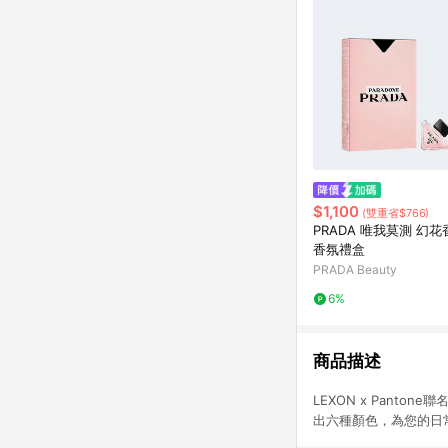
$1,100
(雙重省$766)
PRADA 唯我莫測 幻
香氛禮盒
PRADA Beauty
6%
商品描述
LEXON x Pant
出六種顏色，為您的日