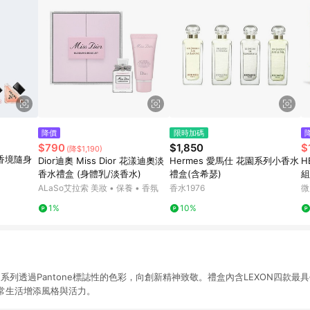
降價
限時加碼
$790
$1,850
$
(降$1,190)
花香境隨身
Dior迪奧 Miss Dior 花漾迪奧淡
Hermes 愛馬仕 花園系列小香水
H
香水禮盒 (身體乳/淡香水)
禮盒(含希瑟)
組
+
ALaSo艾拉索 美妝 • 保養 • 香氛
香水1976
微
版
1%
10%
one聯名系列透過Pantone標誌性的色彩，向創新精神致敬。禮盒內含LEXON四款
常生活增添風格與活力。