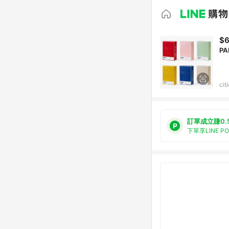
$6
P
ci
訂單成立賺0.
下單享LINE P