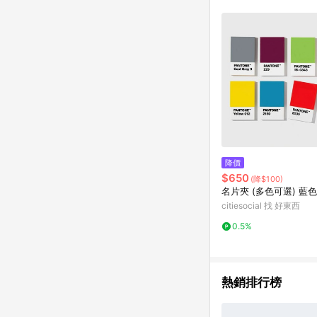
降價
$650
(降$100)
名片夾 (多色可選) 藍色
citiesocial 找 好東西
0.5%
熱銷排行榜