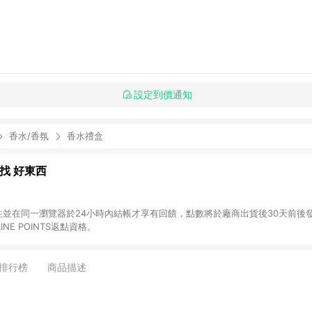
設定到價通知
香水/香氛
香水禮盒
al 找 好東西
前往並在同一瀏覽器於24小時內結帳才享有回饋，點數將於廠商出貨後30天前後發送。 (2
NE POINTS返點資格。
排行榜
商品描述