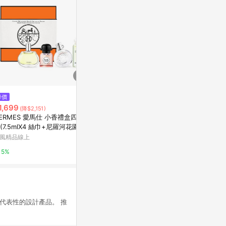
降價
限時加碼
限時加碼
1,699
$4,950
$599
(降$2,151)
ERMES 愛馬仕 小香禮盒四入
LINE PAY享5%，首購千元香氛
Relove 
(7.5mlX4 絲巾+尼羅河花園
禮Jo Malone London 英倫田園
男士男人賀爾
橘彩星光+巴赫尼) <國際航空
- 綠蕃茄葉身體護理限定禮盒
精古龍禮盒 
風精品線上
Jo Malone London官網
蝦皮購物
>
男香水 古龍水
5%
5%
3.2%
最具代表性的設計產品。 推