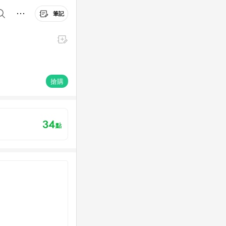
筆記
搶購
34
點