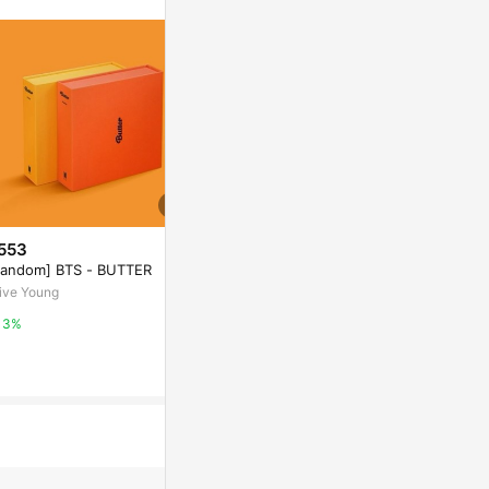
553
$750
歷史低價
Random] BTS - BUTTER
固架 MAX- M
$43,111
(降$14,089)
Sketch Fac
ive Young
Hermes 愛馬仕 L Instruction d
新光三越skm on
u Roy Bayadere 140 cm手工捲
3%
邊喀什米爾與真絲混紡方巾(淺青
Yahoo購物中心
1%
苔/橘/皇家藍)
0.3%