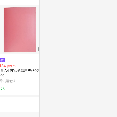
$45
降價
降價
珠友ChuyuA4 PP情人夾/果凍
124
$68
(降$76)
(降$62)
藍/HP-06239-02/310x228x4
揚 A4 PP法色資料夾(60張) 15
誌揚 A4 PP法
mm
史泰博台灣
-60
B-30
乘九購物網
九乘九購物網
2%
2%
2%