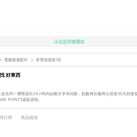
設定到價通知
電腦週邊配件
筆電保護套/殼
al 找 好東西
前往並在同一瀏覽器於24小時內結帳才享有回饋，點數將於廠商出貨後30天前後發送。 (2
NE POINTS返點資格。
排行榜
商品描述