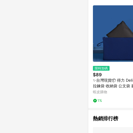
限時加碼
$89
✨台灣現貨📦 得力 Del
拉鍊袋 收納袋 公文袋 
納袋 #丹丹悅生活
蝦皮購物
1%
熱銷排行榜