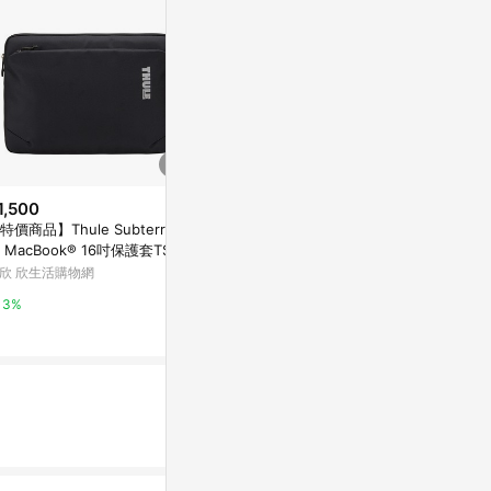
1,500
$1,380
$1,790
價商品】Thule Subterra系
LAUT 萊德 Macbook Neo 13吋
mophie Slim
 MacBook® 16吋保護套TSS-
防摔筆電保護殼
殼，適用於 15 
15B-黑
欣 欣生活購物網
Yahoo購物中心
Apple 官方網
3%
0.3%
1%