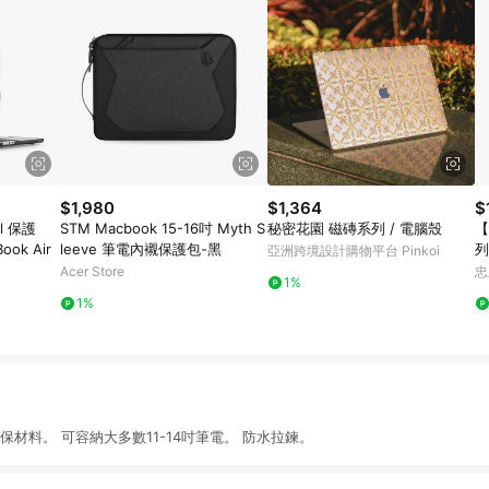
$1,980
$1,364
$
ll 保護
STM Macbook 15-16吋 Myth S
秘密花園 磁磚系列 / 電腦殼
【特
ok Air
leeve 筆電內襯保護包-黑
列
亞洲跨境設計購物平台 Pinkoi
3
Acer Store
忠
1%
1%
級環保材料。 可容納大多數11-14吋筆電。 防水拉鍊。