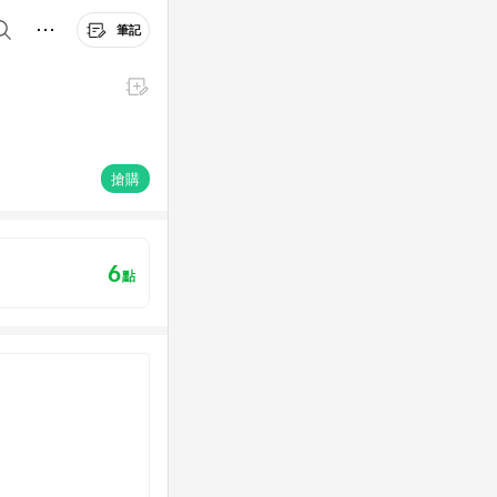
筆記
搶購
6
點