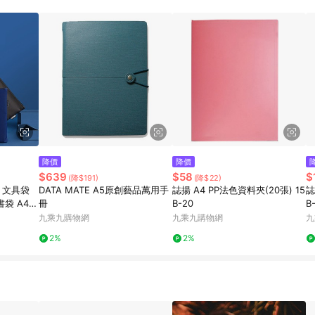
降價
降價
$639
$58
$
(降$191)
(降$22)
i 文具袋
DATA MATE A5原創藝品萬用手
誌揚 A4 PP法色資料夾(20張) 15
誌
書袋 A4收
冊
B-20
B
九乘九購物網
九乘九購物網
九
2%
2%