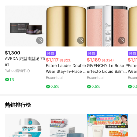
$1,300
降價
降價
降價
AVEDA 純型造型泥 75
$1,117
$1,189
$1,1
(降$23)
(降$24)
ml
Estee Lauder Double
GIVENCHY Le Rose P
Este
Yahoo購物中心
Wear Stay-In-Place Fl
erfecto Liquid Balm 6
Wear
awless Wear Conceal
ml 011 - Black Pink
awle
Escentual
Escentual
Esce
1%
er 7ml 6W - Extra De
er 7
0.5%
0.5%
0.
ep
p
熱銷排行榜