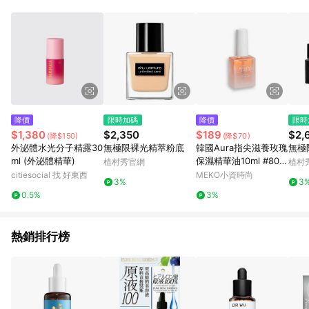
降價
限時加碼
降價
限時
$1,380
$2,350
$189
$2,
(降$150)
(降$70)
外泌體水光分子精露30
無極限裸光精萃粉底
韓國Aura指尖滋養玫瑰
無極
ml (外泌體精華)
保濕精華油10ml #809
植村秀官網
植村
29
citiesocial 找 好東西
MEKO小資時尚
3%
3
0.5%
3%
熱銷排行榜