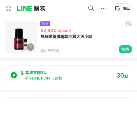
筆記
降價
$2,800
(降$467)
無極限養肌精華油買大送小組
搶購
植村秀官網
訂單成立賺3%
30
點
下單享LINE POINTS點數