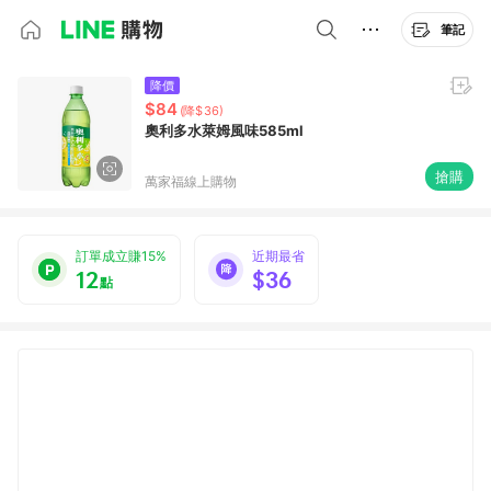
筆記
降價
$84
(降$36)
奧利多水萊姆風味585ml
搶購
萬家福線上購物
訂單成立賺15%
近期最省
12
$36
點