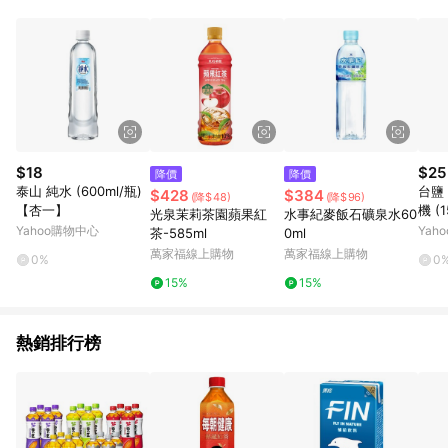
事業股份有限公司方進行訂單資格確認。 康達盛通線上購物希望
提供簡單、快速、輕鬆的購物流程及體驗，將不定期推出精選、
話題性或期間限定商品來滿足您的喜好。
$18
$25
降價
降價
泰山 純水 (600ml/瓶)
台鹽
$428
$384
(降$48)
(降$96)
【杏一】
機 (
光泉茉莉茶園蘋果紅
水事紀麥飯石礦泉水60
一】
Yahoo購物中心
Yah
茶-585ml
0ml
萬家福線上購物
萬家福線上購物
0%
0
15%
15%
熱銷排行榜