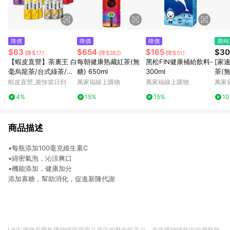
降價
降價
降價
限時
$63
$654
$165
$30
(降$17)
(降$282)
(降$51)
【蝦皮直營】茶裏王 白
每朝健康熟藏紅茶(無
黑松FIN健康補給飲料-
[家
毫烏龍茶/台式綠茶/英
糖) 650ml
300ml
茶(無
式紅茶/日式無糖綠茶/
蝦皮直營_最快當日到
萬家福線上購物
萬家福線上購物
萬家
青心烏龍茶 600mlx4
4%
15%
15%
1
入/組 飲料 綠茶
商品描述
•每瓶添加100毫克維生素C
•綿密氣泡，沁涼爽口
•機能添加，健康加分
添加寡糖，幫助消化，促進新陳代謝
LINE 購物是匯集購物情報與商品資訊的整合性平台，並依購物情報中的趨勢與