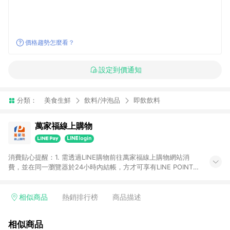
價格趨勢怎麼看？
設定到價通知
分類：
美食生鮮
飲料/沖泡品
即飲飲料
萬家福線上購物
消費貼心提醒：1. 需透過LINE購物前往萬家福線上購物網站消
費，並在同一瀏覽器於24小時內結帳，方才可享有LINE POINTS
回饋資格。 2. 訂單確認後需選擇立刻結帳，若使用重新付款功能
將無法獲得點數回饋。 3. 點數將於廠商出貨後30天前後發送。
4. 不具回饋資格種類商品：電子禮券。 5. 回饋點數計算將排除訂
相似商品
熱銷排行榜
商品描述
單活動折扣(含折價券折扣)、紅利點數折抵(含OPENPOINT)、運
費等金額。 6. 康達盛通生活事業股份有限公司保留365天訂單記
相似商品
錄，相關問題請於保留時間內聯絡客服中心，並由康達盛通生活