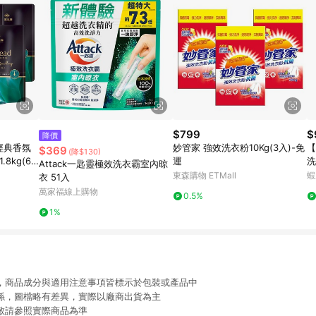
$799
$
降價
d經典香氛
妙管家 強效洗衣粉10Kg(3入)-免
【
$369
(降$130)
8kg(6
運
洗
Attack一匙靈極效洗衣霸室內晾
裝
東森購物 ETMall
蝦
衣 51入
萬家福線上購物
0.5%
1%
限，商品成分與適用注意事項皆標示於包裝或產品中
關係，圖檔略有差異，實際以廠商出貨為主
動敬請參照實際商品為準