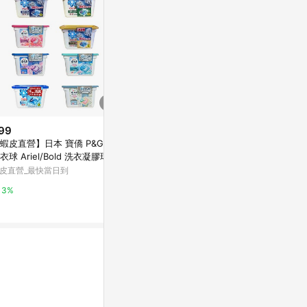
99
$215
歷史低價
蝦皮直營】日本 寶僑 P&G 4D
【蝦皮直營】日
$540
(降$54)
衣球 Ariel/Bold 洗衣凝膠球 盒
洗衣球 Ariel
【一匙靈】Attack 抗菌EX系列
 2026款
充包
皮直營_最快當日到
蝦皮直營_最快
洗衣精 5款任選 1+5件組 (新舊
包裝混出) │花王旗艦館
花王-蝦皮官方旗艦店
3%
2%
3%