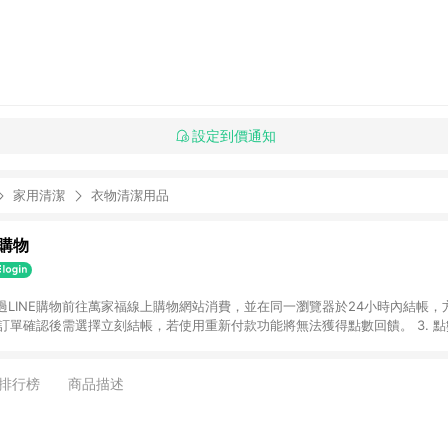
設定到價通知
家用清潔
衣物清潔用品
購物
透過LINE購物前往萬家福線上購物網站消費，並在同一瀏覽器於24小時內結帳，方
 2. 訂單確認後需選擇立刻結帳，若使用重新付款功能將無法獲得點數回饋。 3. 
. 不具回饋資格種類商品：電子禮券。 5. 回饋點數計算將排除訂單活動折扣(含
OINT)、運費等金額。 6. 康達盛通生活事業股份有限公司保留365天訂單記
，並由康達盛通生活事業股份有限公司方進行訂單資格確認。 康達盛通線上購
排行榜
商品描述
流程及體驗，將不定期推出精選、話題性或期間限定商品來滿足您的喜好。