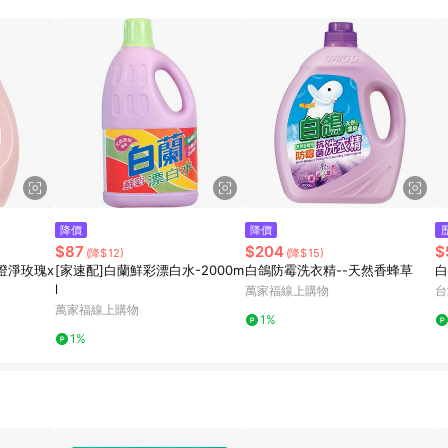
降價
降價
$87
$204
$
(降$12)
(降$15)
澄淨玫瑰x
[家速配]白蘭鮮彩漂白水-2000m
白鴿防霉洗衣精--天然香蜂草
白
l
萬家福線上購物
台
萬家福線上購物
1%
1%