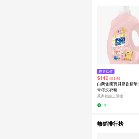
歷史低價
$149
(降$46)
白蘭含熊寶貝馨香精華
青檸洗衣精
萬家福線上購物
1%
熱銷排行榜