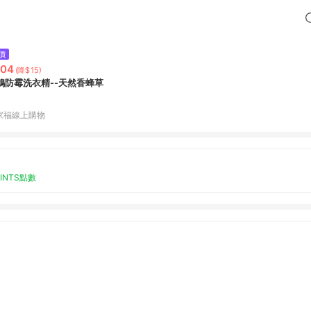
價
204
(降$15)
鴿防霉洗衣精--天然香蜂草
家福線上購物
OINTS點數