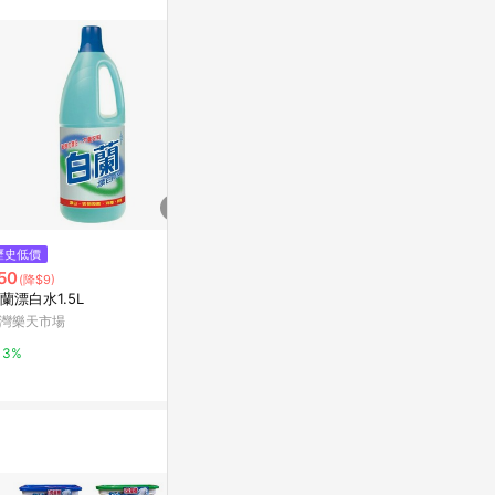
$459
歷史低價
限時加碼
依必朗抗菌防
50
$55
(降$9)
3200g*4瓶
蘭漂白水1.5L
✨知名品牌📦 白蘭 漂白水 1.5L
Yahoo購物中
超取最多3瓶 #丹丹悅生活
灣樂天市場
蝦皮購物
0.3%
3%
1%