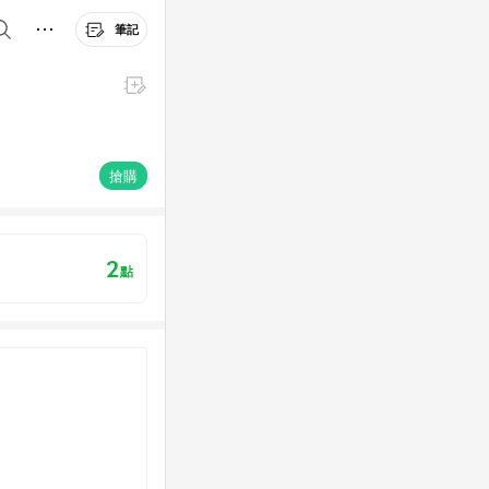
筆記
搶購
2
點