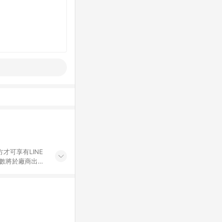
才可享有LINE
點數將於廠商出貨
折價券折扣)、紅
錄，相關問題請於保
物希望提供簡