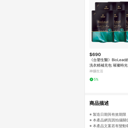
$690
《台塑生醫》BioLea
洗衣精補充包 璀璨時光1.
包入)
神腦生活
5%
商品描述
※ 製造日期與有效期
※ 本產品網頁因拍攝
※ 本產品文案若有變