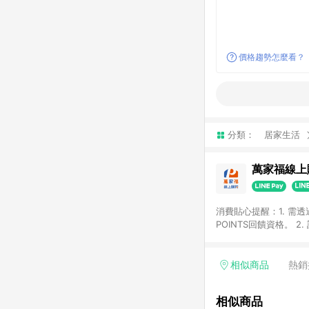
價格趨勢怎麼看？
分類：
居家生活
萬家福線上
消費貼心提醒：1. 需
POINTS回饋資格。
後30天前後發送。 4
利點數折抵(含OPENP
留時間內聯絡客服中心
相似商品
熱銷
單、快速、輕鬆的購物
相似商品