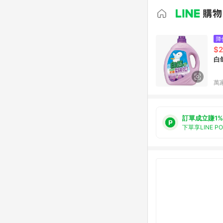
降
$
白
萬
訂單成立賺1%
下單享LINE P