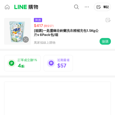
筆記
降價
$417
(降$57)
[箱購]一匙靈幽谷鈴蘭洗衣精補充包1.5Kg公
斤x 6Pack包/箱
搶購
萬家福線上購物
訂單成立賺1%
近期最省
4
$57
點