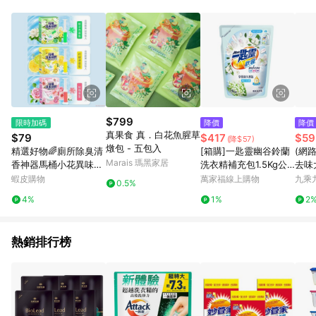
事業股份有限公司方進行訂單資格確認。 康達盛通線上購物希望
提供簡單、快速、輕鬆的購物流程及體驗，將不定期推出精選、
話題性或期間限定商品來滿足您的喜好。
$799
限時加碼
降價
降價
真果食 真．白花魚腥草
$79
$417
$59
(降$57)
燉包 - 五包入
精選好物🌈廁所除臭清
[箱購]一匙靈幽谷鈴蘭
(網
Marais 瑪黑家居
香神器馬桶小花異味留
洗衣精補充包1.5Kg公
去味
香印花清潔劑凝膠潔廁
斤x 6Pack包/箱
蝦皮購物
萬家福線上購物
九乘
0.5%
泡泡衛生間
4%
1%
2
熱銷排行榜