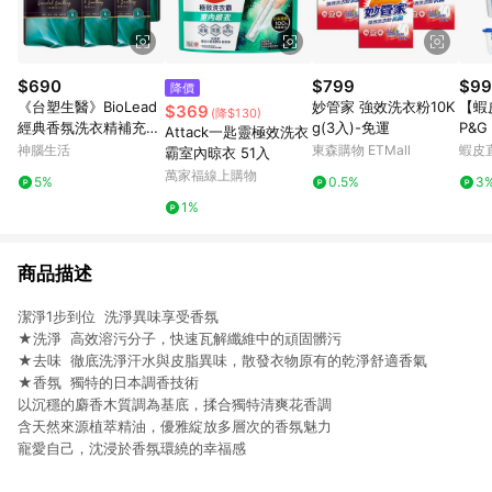
$690
$799
$99
降價
《台塑生醫》BioLead
妙管家 強效洗衣粉10K
【蝦
$369
(降$130)
經典香氛洗衣精補充包
g(3入)-免運
P&G 
Attack一匙靈極效洗衣
璀璨時光1.8kg(6包入)
Bol
神腦生活
東森購物 ETMall
蝦皮
霸室內晾衣 51入
202
萬家福線上購物
5%
0.5%
3
1%
商品描述
潔淨1步到位 洗淨異味享受香氛
★洗淨 高效溶污分子，快速瓦解纖維中的頑固髒污
★去味 徹底洗淨汗水與皮脂異味，散發衣物原有的乾淨舒適香氣
★香氛 獨特的日本調香技術
以沉穩的麝香木質調為基底，揉合獨特清爽花香調
含天然來源植萃精油，優雅綻放多層次的香氛魅力
寵愛自己，沈浸於香氛環繞的幸福感