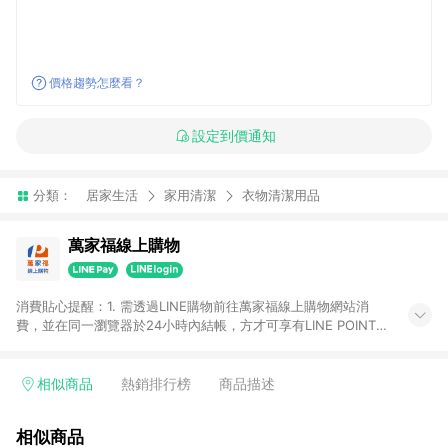
價格趨勢怎麼看？
設定到價通知
分類：
居家生活
家用清潔
衣物清潔用品
萬家福線上購物
消費貼心提醒：1. 需透過LINE購物前往萬家福線上購物網站消
費，並在同一瀏覽器於24小時內結帳，方才可享有LINE POINTS
回饋資格。 2. 訂單確認後需選擇立刻結帳，若使用重新付款功能
將無法獲得點數回饋。 3. 點數將於廠商出貨後30天前後發送。
4. 不具回饋資格種類商品：電子禮券。 5. 回饋點數計算將排除訂
相似商品
熱銷排行榜
商品描述
單活動折扣(含折價券折扣)、紅利點數折抵(含OPENPOINT)、運
費等金額。 6. 康達盛通生活事業股份有限公司保留365天訂單記
相似商品
錄，相關問題請於保留時間內聯絡客服中心，並由康達盛通生活