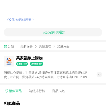
價格趨勢怎麼看？
設定到價通知
分類：
美妝保養
美髮護理
染髮用品
萬家福線上購物
消費貼心提醒：1. 需透過LINE購物前往萬家福線上購物網站消
費，並在同一瀏覽器於24小時內結帳，方才可享有LINE POINTS
回饋資格。 2. 訂單確認後需選擇立刻結帳，若使用重新付款功能
將無法獲得點數回饋。 3. 點數將於廠商出貨後30天前後發送。
4. 不具回饋資格種類商品：電子禮券。 5. 回饋點數計算將排除訂
相似商品
熱銷排行榜
商品描述
單活動折扣(含折價券折扣)、紅利點數折抵(含OPENPOINT)、運
費等金額。 6. 康達盛通生活事業股份有限公司保留365天訂單記
相似商品
錄，相關問題請於保留時間內聯絡客服中心，並由康達盛通生活