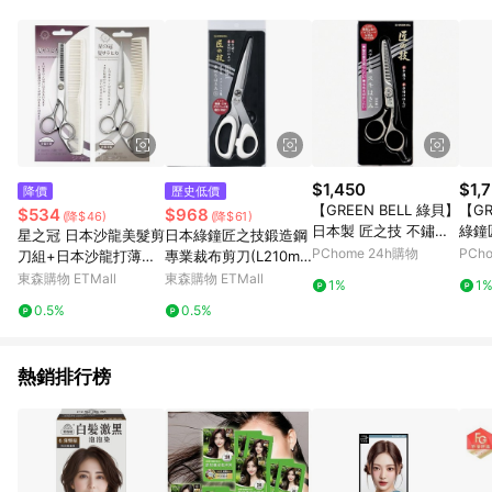
事業股份有限公司方進行訂單資格確認。 康達盛通線上購物希望
提供簡單、快速、輕鬆的購物流程及體驗，將不定期推出精選、
話題性或期間限定商品來滿足您的喜好。
$1,450
$1,
降價
歷史低價
【GREEN BELL 綠貝】
【GR
$534
$968
(降$46)
(降$61)
日本製 匠之技 不鏽鋼
綠鐘
星之冠 日本沙龍美髮剪
日本綠鐘匠之技鍛造鋼
打薄理髮剪(打薄剪、
硬指甲
PChome 24h購物
PCh
刀組+日本沙龍打薄剪
專業裁布剪刀(L210m
美髮剪、專業剪刀、沙
刀組-2件組
m)G-5131
東森購物 ETMall
東森購物 ETMall
1%
1
龍剪刀)
0.5%
0.5%
熱銷排行榜