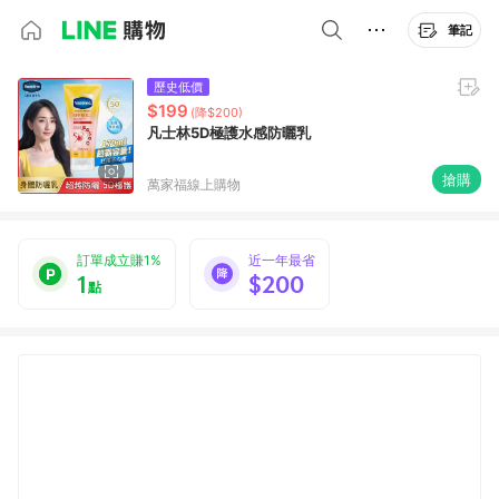
筆記
歷史低價
$199
(降$200)
凡士林5D極護水感防曬乳
搶購
萬家福線上購物
訂單成立賺1%
近一年最省
1
$200
點