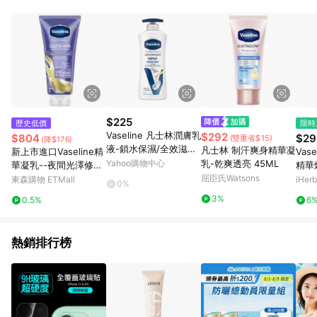
事業股份有限公司方進行訂單資格確認。 康達盛通線上購物希望
提供簡單、快速、輕鬆的購物流程及體驗，將不定期推出精選、
話題性或期間限定商品來滿足您的喜好。
$225
歷史低價
限時
Vaseline 凡士林潤膚乳
$292
$804
$29
(雙重省$15)
(降$176)
液-鎖水保濕/全效滋潤/
凡士林 制汗爽身精華凝
新上市進口Vaseline精
Vase
蘆薈清爽 (600ml/瓶)
Yahoo購物中心
乳-乾爽透亮 45ML
華凝乳--夜間光澤修復
精華
【 杏一】
(300ml)*3
屈臣氏Watsons
滑，7
東森購物 ETMall
iHerb
0%
2 
3%
0.5%
6
熱銷排行榜