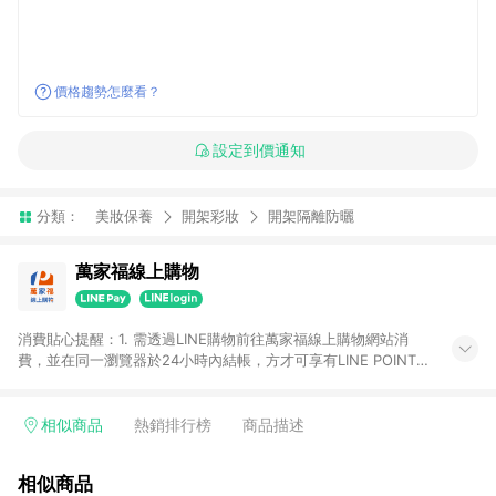
價格趨勢怎麼看？
設定到價通知
分類：
美妝保養
開架彩妝
開架隔離防曬
萬家福線上購物
消費貼心提醒：1. 需透過LINE購物前往萬家福線上購物網站消
費，並在同一瀏覽器於24小時內結帳，方才可享有LINE POINTS
回饋資格。 2. 訂單確認後需選擇立刻結帳，若使用重新付款功能
將無法獲得點數回饋。 3. 點數將於廠商出貨後30天前後發送。
4. 不具回饋資格種類商品：電子禮券。 5. 回饋點數計算將排除訂
相似商品
熱銷排行榜
商品描述
單活動折扣(含折價券折扣)、紅利點數折抵(含OPENPOINT)、運
費等金額。 6. 康達盛通生活事業股份有限公司保留365天訂單記
相似商品
錄，相關問題請於保留時間內聯絡客服中心，並由康達盛通生活