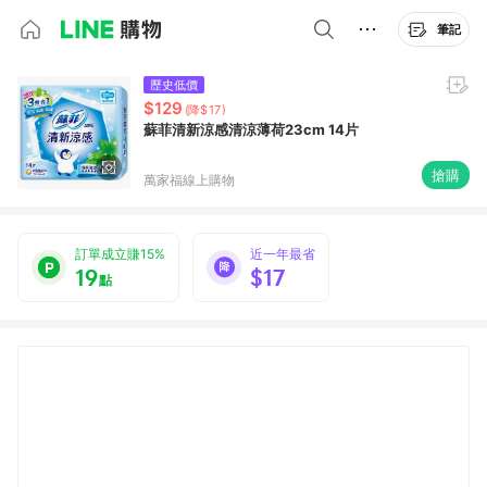
筆記
歷史低價
$129
(降$17)
蘇菲清新涼感清涼薄荷23cm 14片
搶購
萬家福線上購物
訂單成立賺15%
近一年最省
19
$17
點