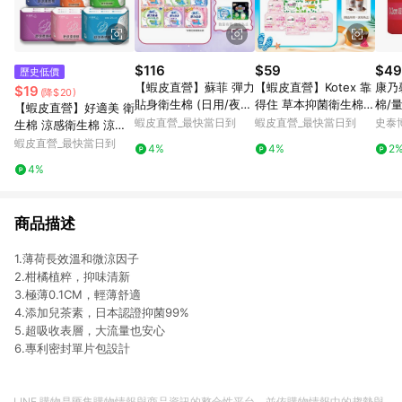
$116
$59
$49
歷史低價
【蝦皮直營】蘇菲 彈力
【蝦皮直營】Kotex 靠
康乃
$19
(降$20)
貼身衛生棉 (日用/夜
得住 草本抑菌衛生棉/
棉/量
【蝦皮直營】好適美 衛
用) 超薄 輕薄 衛生棉
草本抑菌加強版/好菌P
片/
蝦皮直營_最快當日到
蝦皮直營_最快當日到
史泰
生棉 涼感衛生棉 涼感
防漏 草本抑菌 量少型
LUS+ 日用/夜用/護墊
護墊 日用 量少型護墊
蝦皮直營_最快當日到
4%
4%
2
乾爽新升級
超長加長 夜用衛生棉
4%
衛生巾 安睡褲 褲型 透
氣
商品描述
1.薄荷長效溫和微涼因子
2.柑橘植粹，抑味清新
3.極薄0.1CM，輕薄舒適
4.添加兒茶素，日本認證抑菌99%
5.超吸收表層，大流量也安心
6.專利密封單片包設計
LINE 購物是匯集購物情報與商品資訊的整合性平台，並依購物情報中的趨勢與