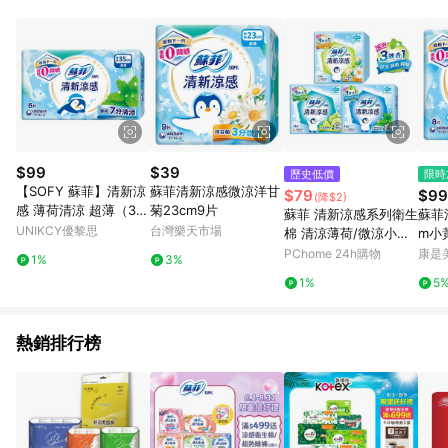
事業股份有限公司方進行訂單資格確認。 康達盛通線上購物希望
提供簡單、快速、輕鬆的購物流程及體驗，將不定期推出精選、
話題性或期間限定商品來滿足您的喜好。
$99
$39
歷史低價
限時
【SOFY 蘇菲】清新涼
蘇菲清新涼感微涼洋甘
$79
$99
(降$2)
感 薄荷清涼 超薄（35
菊23cm9片
蘇菲 清新涼感系列衛生
蘇菲
cm）6片/包 (包裝隨機
UNIKCY優黎思
台灣樂天市場
棉 清涼薄荷/微涼小黃
m小
出貨)
瓜(23/25/29/35cm)
（包
PChome 24h購物
康是美
1%
3%
1%
5
熱銷排行榜