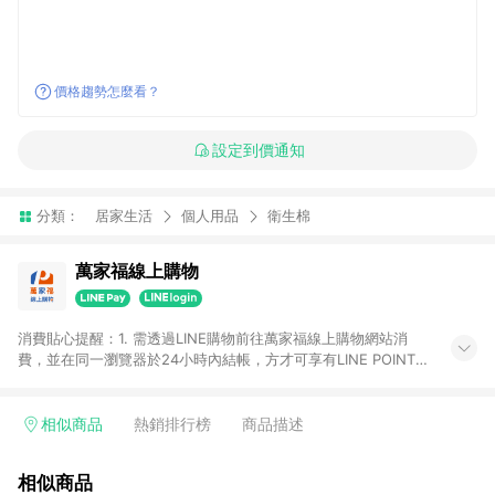
價格趨勢怎麼看？
設定到價通知
分類：
居家生活
個人用品
衛生棉
萬家福線上購物
消費貼心提醒：1. 需透過LINE購物前往萬家福線上購物網站消
費，並在同一瀏覽器於24小時內結帳，方才可享有LINE POINTS
回饋資格。 2. 訂單確認後需選擇立刻結帳，若使用重新付款功能
將無法獲得點數回饋。 3. 點數將於廠商出貨後30天前後發送。
4. 不具回饋資格種類商品：電子禮券。 5. 回饋點數計算將排除訂
相似商品
熱銷排行榜
商品描述
單活動折扣(含折價券折扣)、紅利點數折抵(含OPENPOINT)、運
費等金額。 6. 康達盛通生活事業股份有限公司保留365天訂單記
相似商品
錄，相關問題請於保留時間內聯絡客服中心，並由康達盛通生活