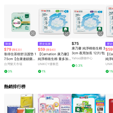
事業股份有限公司方進行訂單資格確認。 康達盛通線上購物希望
提供簡單、快速、輕鬆的購物流程及體驗，將不定期推出精選、
話題性或期間限定商品來滿足您的喜好。
$75
降價
歷史低價
歷史
康乃馨 純淨棉衛生棉 3
$79
$59
$59
(降$20)
(降$40)
3cm 夜用加長 12片/包
靠得住茶樹舒涼護墊 1
【Carnation 康乃馨】
【Ca
Yahoo購物中心
7.5cm【合康連鎖藥
純淨棉衛生棉 量多加長
純淨
局】
型（28cm）14片/包
（25
台灣樂天市場
UNIKCY優黎思
UNI
0.3%
3%
1%
1
熱銷排行榜