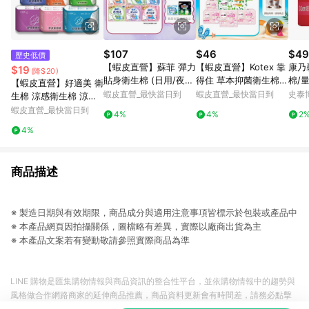
$107
$46
$49
歷史低價
【蝦皮直營】蘇菲 彈力
【蝦皮直營】Kotex 靠
康乃
$19
(降$20)
貼身衛生棉 (日用/夜
得住 草本抑菌衛生棉/
棉/量
【蝦皮直營】好適美 衛
用) 超薄 輕薄 衛生棉
草本抑菌加強版/好菌P
片/
蝦皮直營_最快當日到
蝦皮直營_最快當日到
史泰
生棉 涼感衛生棉 涼感
防漏 草本抑菌 量少型
LUS+ 日用/夜用/護墊
護墊 日用 量少型護墊
蝦皮直營_最快當日到
4%
4%
2
乾爽新升級
超長加長 夜用衛生棉
4%
衛生巾 安睡褲 褲型 透
氣
商品描述
※ 製造日期與有效期限，商品成分與適用注意事項皆標示於包裝或產品中
※ 本產品網頁因拍攝關係，圖檔略有差異，實際以廠商出貨為主
※ 本產品文案若有變動敬請參照實際商品為準
LINE 購物是匯集購物情報與商品資訊的整合性平台，並依購物情報中的趨勢與
風格做合作網路商家的延伸商品推薦，商品資料更新會有時間差，請務必點擊
商品至各合作網路商家，確認現售價與購物條件，一切資訊以合作廠商網頁為