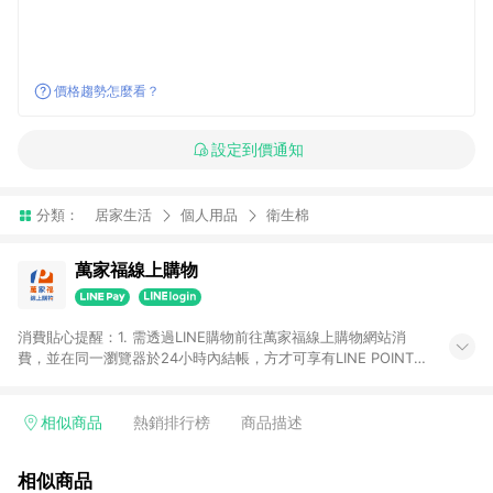
價格趨勢怎麼看？
設定到價通知
分類：
居家生活
個人用品
衛生棉
萬家福線上購物
消費貼心提醒：1. 需透過LINE購物前往萬家福線上購物網站消
費，並在同一瀏覽器於24小時內結帳，方才可享有LINE POINTS
回饋資格。 2. 訂單確認後需選擇立刻結帳，若使用重新付款功能
將無法獲得點數回饋。 3. 點數將於廠商出貨後30天前後發送。
4. 不具回饋資格種類商品：電子禮券。 5. 回饋點數計算將排除訂
相似商品
熱銷排行榜
商品描述
單活動折扣(含折價券折扣)、紅利點數折抵(含OPENPOINT)、運
費等金額。 6. 康達盛通生活事業股份有限公司保留365天訂單記
相似商品
錄，相關問題請於保留時間內聯絡客服中心，並由康達盛通生活