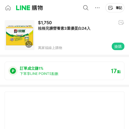
筆記
$1,750
桂格完膳營養素3重優蛋白24入
搶購
萬家福線上購物
訂單成立賺1%
17
點
下單享LINE POINTS點數