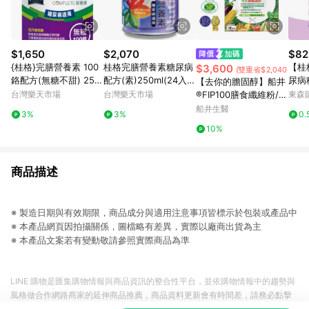
$1,650
$2,070
$82
{桂格}完膳營養素 100
桂格完膳營養素糖尿病
【桂
$3,600
(雙重省$2,040)
鉻配方(無糖不甜) 250
配方(素)250ml(24入)
尿病
【去你的膽固醇】船井
ml*24罐/箱 *小柚子*
【合康連鎖藥局】
0g/
台灣樂天市場
台灣樂天市場
®FIP100膳食纖維粉/調
東森購
節血脂/血糖/膽固醇/三
船井生醫
3%
3%
0.
酸甘油脂/胃腸功能改
10%
善超值組
商品描述
※ 製造日期與有效期限，商品成分與適用注意事項皆標示於包裝或產品中
※ 本產品網頁因拍攝關係，圖檔略有差異，實際以廠商出貨為主
※ 本產品文案若有變動敬請參照實際商品為準
LINE 購物是匯集購物情報與商品資訊的整合性平台，並依購物情報中的趨勢與
風格做合作網路商家的延伸商品推薦，商品資料更新會有時間差，請務必點擊
商品至各合作網路商家，確認現售價與購物條件，一切資訊以合作廠商網頁為