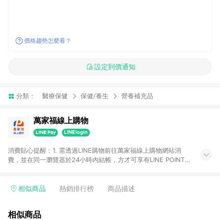
價格趨勢怎麼看？
設定到價通知
分類：
醫療保健
保健/養生
營養補充品
萬家福線上購物
消費貼心提醒：1. 需透過LINE購物前往萬家福線上購物網站消
費，並在同一瀏覽器於24小時內結帳，方才可享有LINE POINTS
回饋資格。 2. 訂單確認後需選擇立刻結帳，若使用重新付款功能
將無法獲得點數回饋。 3. 點數將於廠商出貨後30天前後發送。
4. 不具回饋資格種類商品：電子禮券。 5. 回饋點數計算將排除訂
相似商品
熱銷排行榜
商品描述
單活動折扣(含折價券折扣)、紅利點數折抵(含OPENPOINT)、運
費等金額。 6. 康達盛通生活事業股份有限公司保留365天訂單記
相似商品
錄，相關問題請於保留時間內聯絡客服中心，並由康達盛通生活