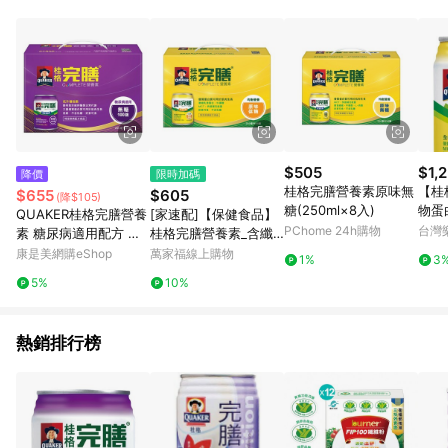
事業股份有限公司方進行訂單資格確認。 康達盛通線上購物希望
提供簡單、快速、輕鬆的購物流程及體驗，將不定期推出精選、
話題性或期間限定商品來滿足您的喜好。
$505
$1,
降價
限時加碼
桂格完膳營養素原味無
【桂
$655
$605
(降$105)
糖(250ml×8入)
物蛋白
QUAKER桂格完膳營養
[家速配]【保健食品】
箱 *
PChome 24h購物
台灣
素 糖尿病適用配方 無
桂格完膳營養素_含纖
糖100鉻 （250mlx8
原味
康是美網購eShop
萬家福線上購物
1%
3
入）
5%
10%
熱銷排行榜