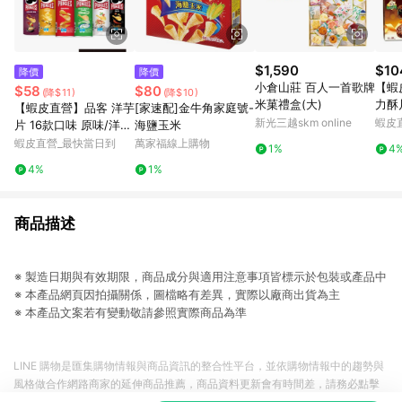
$1,590
$10
降價
降價
小倉山莊 百人一首歌牌
【蝦
$58
$80
(降$11)
(降$10)
米菓禮盒(大)
力酥片
【蝦皮直營】品客 洋芋
[家速配]金牛角家庭號-
盒 
新光三越skm online
蝦皮
片 16款口味 原味/洋
海鹽玉米
可可
蔥/披薩/起司 薯片 餅
蝦皮直營_最快當日到
萬家福線上購物
1%
4
心 
乾 零食 罐裝洋芋片
4%
1%
商品描述
※ 製造日期與有效期限，商品成分與適用注意事項皆標示於包裝或產品中
※ 本產品網頁因拍攝關係，圖檔略有差異，實際以廠商出貨為主
※ 本產品文案若有變動敬請參照實際商品為準
LINE 購物是匯集購物情報與商品資訊的整合性平台，並依購物情報中的趨勢與
風格做合作網路商家的延伸商品推薦，商品資料更新會有時間差，請務必點擊
商品至各合作網路商家，確認現售價與購物條件，一切資訊以合作廠商網頁為