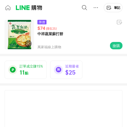
筆記
降價
$74
(降$25)
中祥蔬菜蘇打餅
搶購
萬家福線上購物
訂單成立賺15%
近期最省
11
$25
點