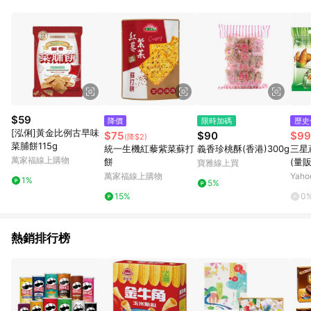
事業股份有限公司方進行訂單資格確認。 康達盛通線上購物希望
提供簡單、快速、輕鬆的購物流程及體驗，將不定期推出精選、
話題性或期間限定商品來滿足您的喜好。
$59
降價
限時加碼
歷史
[泓俐]黃金比例古早味
$75
$90
$99
(降$2)
菜脯餅115g
統一生機紅藜紫菜蘇打
義香珍桃酥(香港)300g
三星
萬家福線上購物
餅
(量販
寶雅線上買
選【
萬家福線上購物
Yah
1%
5%
627
15%
0
心
熱銷排行榜