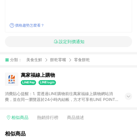
價格趨勢怎麼看？
設定到價通知
分類：
美食生鮮
餅乾零嘴
零食餅乾
萬家福線上購物
消費貼心提醒：1. 需透過LINE購物前往萬家福線上購物網站消
費，並在同一瀏覽器於24小時內結帳，方才可享有LINE POINTS
回饋資格。 2. 訂單確認後需選擇立刻結帳，若使用重新付款功能
將無法獲得點數回饋。 3. 點數將於廠商出貨後30天前後發送。
4. 不具回饋資格種類商品：電子禮券。 5. 回饋點數計算將排除訂
相似商品
熱銷排行榜
商品描述
單活動折扣(含折價券折扣)、紅利點數折抵(含OPENPOINT)、運
費等金額。 6. 康達盛通生活事業股份有限公司保留365天訂單記
相似商品
錄，相關問題請於保留時間內聯絡客服中心，並由康達盛通生活