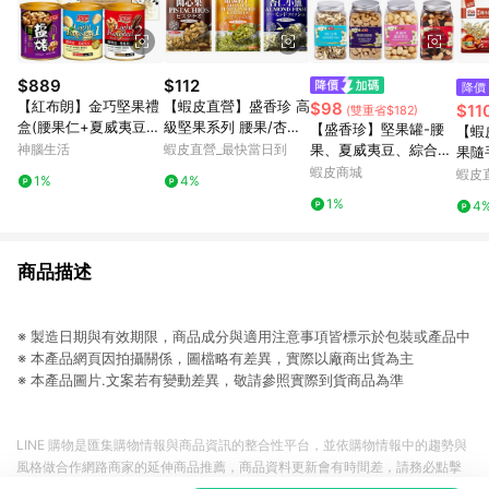
$889
$112
降價
【紅布朗】金巧堅果禮
【蝦皮直營】盛香珍 高
$98
$11
(雙重省$182)
盒(腰果仁+夏威夷豆
級堅果系列 腰果/杏仁
【盛香珍】堅果罐-腰
【蝦
+雙桃果仁)送禮推薦/
果/杏仁小魚/南瓜籽仁/
神腦生活
蝦皮直營_最快當日到
果、夏威夷豆、綜合堅
果隨
年節/春節/過年/新年/
開心果(內有獨立小包
果、杏仁果、核桃、無
蝦皮商城
燒辣
蝦皮
1%
4%
新春
裝) 調味堅果
調味堅果、藍莓、蔓越
魚/
1%
4
莓｜官方旗艦店 活動賣
味小
場 超取限10罐S
商品描述
※ 製造日期與有效期限，商品成分與適用注意事項皆標示於包裝或產品中
※ 本產品網頁因拍攝關係，圖檔略有差異，實際以廠商出貨為主
※ 本產品圖片.文案若有變動差異，敬請參照實際到貨商品為準
LINE 購物是匯集購物情報與商品資訊的整合性平台，並依購物情報中的趨勢與
風格做合作網路商家的延伸商品推薦，商品資料更新會有時間差，請務必點擊
商品至各合作網路商家，確認現售價與購物條件，一切資訊以合作廠商網頁為