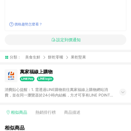
價格趨勢怎麼看？
設定到價通知
分類：
美食生鮮
餅乾零嘴
果乾堅果
萬家福線上購物
消費貼心提醒：1. 需透過LINE購物前往萬家福線上購物網站消
費，並在同一瀏覽器於24小時內結帳，方才可享有LINE POINTS
回饋資格。 2. 訂單確認後需選擇立刻結帳，若使用重新付款功能
將無法獲得點數回饋。 3. 點數將於廠商出貨後30天前後發送。
4. 不具回饋資格種類商品：電子禮券。 5. 回饋點數計算將排除訂
相似商品
熱銷排行榜
商品描述
單活動折扣(含折價券折扣)、紅利點數折抵(含OPENPOINT)、運
費等金額。 6. 康達盛通生活事業股份有限公司保留365天訂單記
相似商品
錄，相關問題請於保留時間內聯絡客服中心，並由康達盛通生活