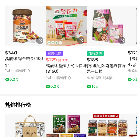
事業股份有限公司方進行訂單資格確認。 康達盛通線上購物希望
提供簡單、快速、輕鬆的購物流程及體驗，將不定期推出精選、
話題性或期間限定商品來滿足您的喜好。
$340
$12
歷史低價
限時加碼
萬歲牌 綜合纖果(400
【萬
$129
$185
(降$70)
g)
45g)
萬歲牌 堅穀力莓果口味
[家速配]米森無麩質莓
Yahoo購物中心
東森購
(315G)
果一口捲
Yahoo購物中心
萬家福線上購物
0.3%
0.
0.3%
10%
熱銷排行榜