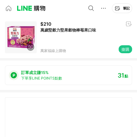
筆記
$210
萬歲堅穀力堅果穀物棒莓果口味
搶購
萬家福線上購物
訂單成立賺15%
31
點
下單享LINE POINTS點數