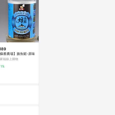
189
降價
降價
蘇蔡農場】旗魚鬆-原味
$85
$45
(降$14)
(降$4)
家福線上購物
[家速配]歐納丘植物肉乾-碳烤風
台灣尋味錄~
味
茶／白板條／
1%
鱈魚香絲(1包
萬家福線上購物
小三美日官網
1%
5%