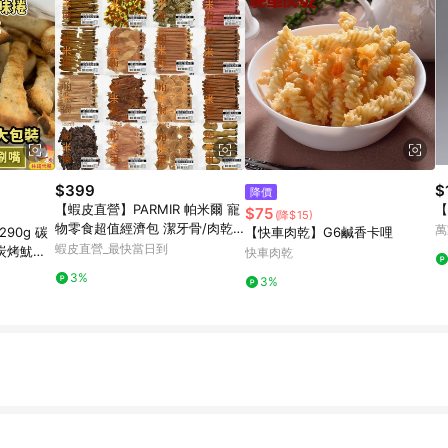
$399
$
降價
【蝦皮直營】PARMIR 帕米爾 寵
【
$75
(降$15)
物零食超值經濟包 潔牙骨/肉乾/
萬
90g 碳
【快車肉乾】G6鹹香卡哩
肉條/肉絲/肉片 多款任選 犬用
蝦皮直營_最快當日到
 炭烤魷魚
快車肉乾
犬 狗 零食 點心
零嘴 海鮮
3%
3%