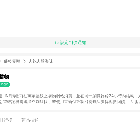
設定到價通知
餅乾零嘴
肉乾肉鬆海味
購物
透過LINE購物前往萬家福線上購物網站消費，並在同一瀏覽器於24小時內結帳，方
 2. 訂單確認後需選擇立刻結帳，若使用重新付款功能將無法獲得點數回饋。 3. 
. 不具回饋資格種類商品：電子禮券。 5. 回饋點數計算將排除訂單活動折扣(含
OINT)、運費等金額。 6. 康達盛通生活事業股份有限公司保留365天訂單記
，並由康達盛通生活事業股份有限公司方進行訂單資格確認。 康達盛通線上購
排行榜
商品描述
流程及體驗，將不定期推出精選、話題性或期間限定商品來滿足您的喜好。