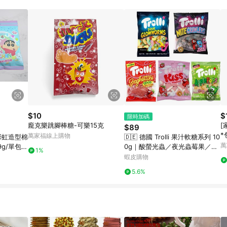
$10
$
限時加碼
龐克樂跳腳棒糖-可樂15克
[
$89
*
萬家福線上購物
y】彩虹造型棉
🇩🇪 德國 Trolli 果汁軟糖系列 10
貨
萬
g/單包｜
0g｜酸螢光蟲／夜光蟲莓果／酸
1%
、12包
草莓麵條／草莓Kiss／蘋果球 🍬
蝦皮購物
韓版造型糖
5.6%