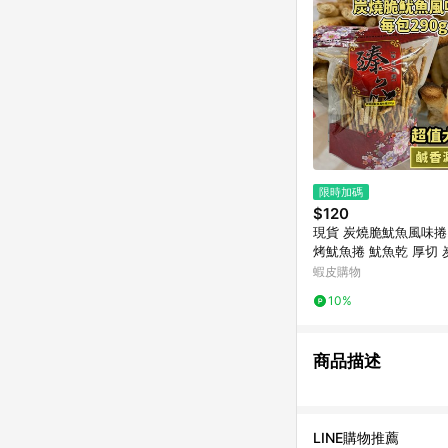
限時加碼
$120
現貨 炭燒脆魷魚風味捲2
烤魷魚捲 魷魚乾 厚切
條 魷魚卷 鱈魚條 海味
蝦皮購物
零食 林琦代購
10%
商品描述
LINE購物推薦