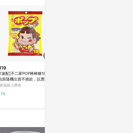
119
$79
降價
家速配]不二家POP棒棒糖18入*
Konomi 相撲手
$89
(降$30)
包裝隨機出貨不挑款，以實際出
海苔捲-香辣口
韓國 Color Story - 免燙拼豆-補
為準。
家福線上購物
Yahoo購物中
充包165顆(橘紅/10mm)
媽咪愛
1%
0.3%
0.5%