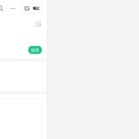
筆記
搶購