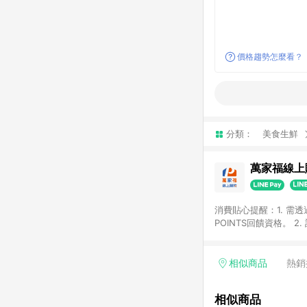
價格趨勢怎麼看？
分類：
美食生鮮
萬家福線上
消費貼心提醒：1. 需
POINTS回饋資格。
後30天前後發送。 4
利點數折抵(含OPENP
留時間內聯絡客服中心
相似商品
熱銷
單、快速、輕鬆的購物
相似商品