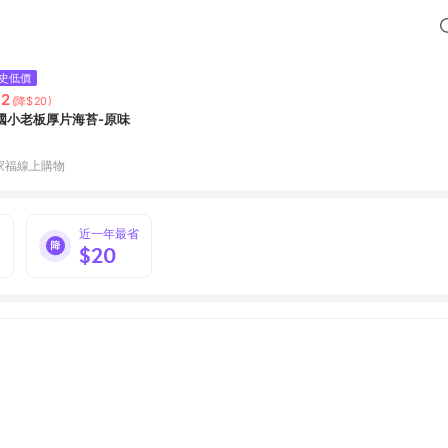
史低價
62
(降$20)
國小老板厚片海苔-原味
家福線上購物
%
近一年最省
$20