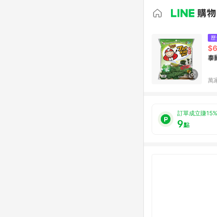
歷
$
泰
萬
訂單成立賺15
9
點