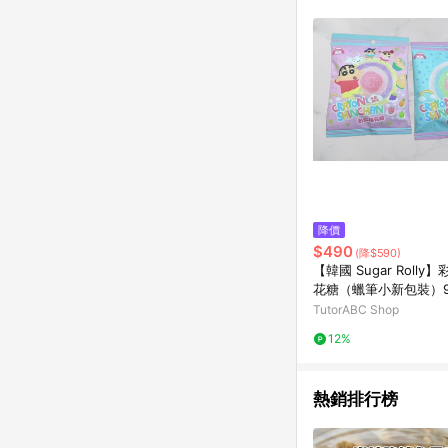
降價
$490
(降$590)
【韓國 Sugar Roll
花糖（蠟筆小新包裝）9
水果汽水／水果口味｜6
TutorABC Shop
組可混搭
12%
熱銷排行榜