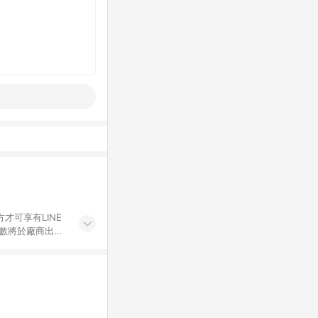
才可享有LINE
點數將於廠商出貨
折價券折扣)、紅
錄，相關問題請於保
物希望提供簡