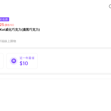
史低價
25
(降$10)
itKat威化巧克力(濃黑巧克力)
家福線上購物
%
近一年最省
$10