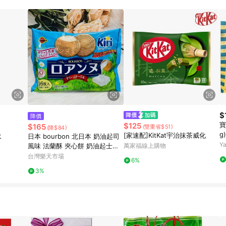
$
降價
寶
$125
$165
(雙重省$51)
(降$84)
g)
[家速配]KitKat宇治抹茶威化
水
日本 bourbon 北日本 奶油起司
Y
風味 法蘭酥 夾心餅 奶油起士餅
萬家福線上購物
奶油餅乾 起士餅乾｜全店$299
台灣樂天市場
6%
全家取貨免運｜領券9折｜APP下
3%
單最高再賺22%點數⚡