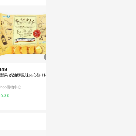
149
$115
$79
製果 奶油鹽風味夾心餅 (143
KING JIM HITOTOKI SODA透明
日清 咚兵衛油
PET卷狀膠帶 第5彈/ 10MM/ 車
Yahoo購物中
前草
ahoo購物中心
亞洲跨境設計購物平台 Pinkoi
0.3%
0.3%
1%