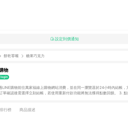
設定到價通知
餅乾零嘴
糖果巧克力
購物
透過LINE購物前往萬家福線上購物網站消費，並在同一瀏覽器於24小時內結帳，方
 2. 訂單確認後需選擇立刻結帳，若使用重新付款功能將無法獲得點數回饋。 3. 
. 不具回饋資格種類商品：電子禮券。 5. 回饋點數計算將排除訂單活動折扣(含
OINT)、運費等金額。 6. 康達盛通生活事業股份有限公司保留365天訂單記
，並由康達盛通生活事業股份有限公司方進行訂單資格確認。 康達盛通線上購
排行榜
商品描述
流程及體驗，將不定期推出精選、話題性或期間限定商品來滿足您的喜好。