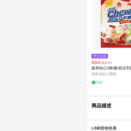
歷史低價
$69
(降$19)
義美知心Q軟糖(綜合乳
萬家福線上購物
15%
商品描述
LINE購物推薦