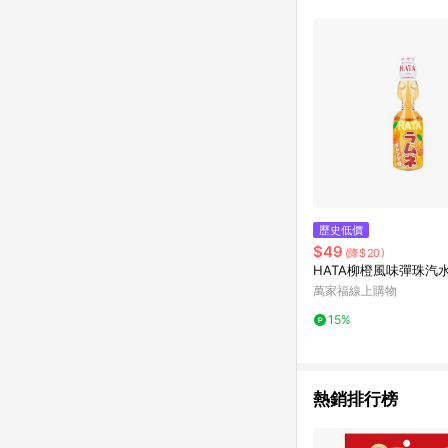
歷史低價
$49
(降$20)
HATA柳橙風味彈珠汽
萬家福線上購物
15%
熱銷排行榜