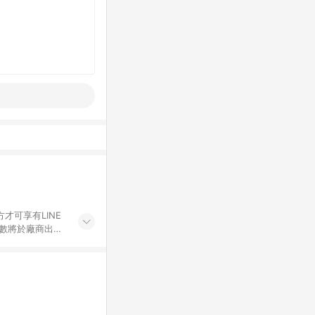
才可享有LINE
點數將於廠商出貨
折價券折扣)、紅
錄，相關問題請於保
物希望提供簡