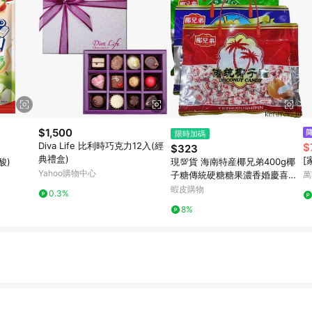
$1,500
限時加碼
Diva Life 比利時巧克力12入(經
$
$323
典禮盒)
[
酸)
現💯貨 海南特産椰兄弟400g椰
Yahoo購物中心
子糖傳統硬糖糖果濃香婚慶喜糖
萬
年貨零食 Y0QQ
蝦皮購物
0.3%
8%