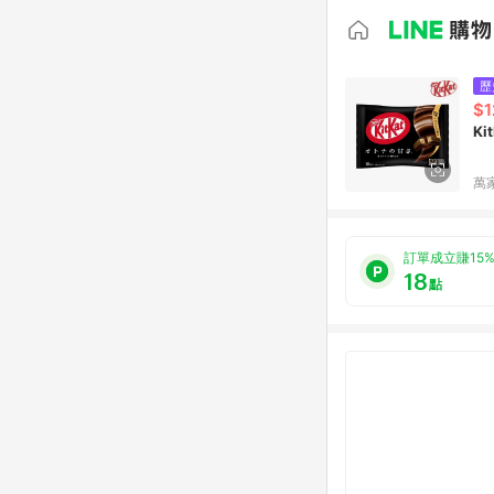
歷
$1
K
萬
訂單成立賺15
18
點