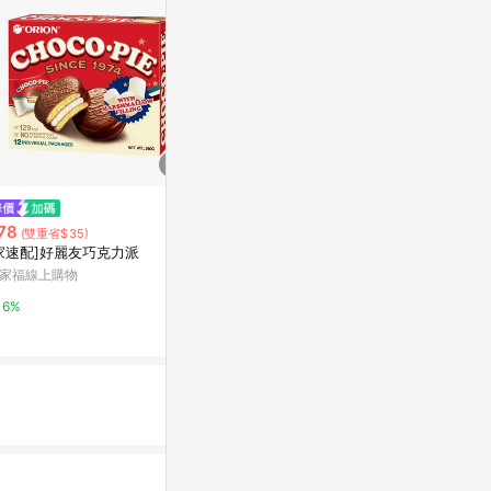
$147
限時加碼
歐維氏92醇黑
78
$164
(雙重省$35)
家速配]好麗友巧克力派
萬家福線上購
金門【天工貢糖】 養生黑金貢糖
家福線上購物
(12入) 純素
15%
PChome 24h購物
6%
5%