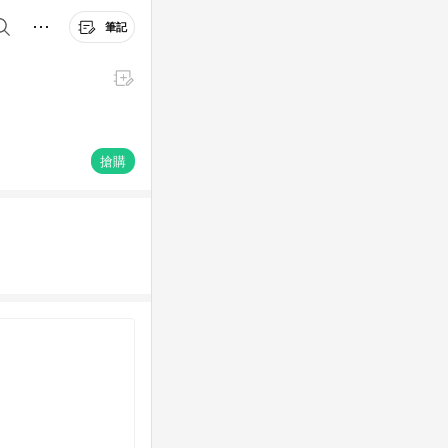
筆記
搶購