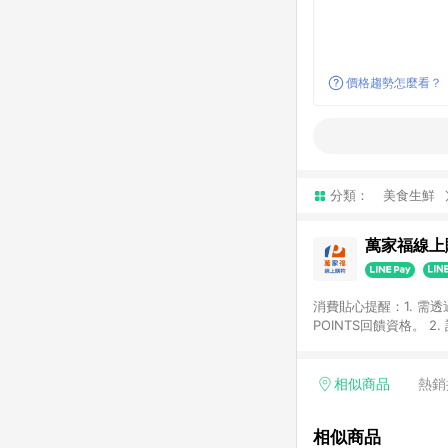
價格趨勢怎麼看？
分類：
美食生鮮
萬家福線上
消費貼心提醒：1. 需
POINTS回饋資格。
後30天前後發送。 4
利點數折抵(含OPENP
留時間內聯絡客服中心
相似商品
熱銷
單、快速、輕鬆的購物
相似商品