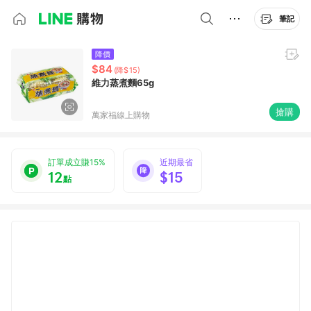
筆記
降價
$84
(降$15)
維力蒸煮麵65g
搶購
萬家福線上購物
訂單成立賺15%
近期最省
12
$15
點