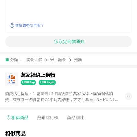
價格趨勢怎麼看？
設定到價通知
分類：
美食生鮮
米、麵食
泡麵
萬家福線上購物
消費貼心提醒：1. 需透過LINE購物前往萬家福線上購物網站消
費，並在同一瀏覽器於24小時內結帳，方才可享有LINE POINTS
回饋資格。 2. 訂單確認後需選擇立刻結帳，若使用重新付款功能
將無法獲得點數回饋。 3. 點數將於廠商出貨後30天前後發送。
4. 不具回饋資格種類商品：電子禮券。 5. 回饋點數計算將排除訂
相似商品
熱銷排行榜
商品描述
單活動折扣(含折價券折扣)、紅利點數折抵(含OPENPOINT)、運
費等金額。 6. 康達盛通生活事業股份有限公司保留365天訂單記
相似商品
錄，相關問題請於保留時間內聯絡客服中心，並由康達盛通生活