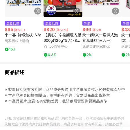
歷史低價
歷史低價
降價
降價
$65
$820
$66
$48
(降$10)
(降$179)
(降$9)
來一客-鮮蝦魚板-63g
【農心】辛拉麵境內版
統一麵/來一客韓式泡
統一
600g(120g*5入)x8袋/
菜風味杯(三合一)
號)五
萬家福線上購物
組(即期特惠)
12
Yahoo購物中心
康是美網購eShop
康是美
15%
0.3%
2%
2
商品描述
※ 製造日期與有效期限，商品成分與適用注意事項皆標示於包裝或產品中
※ 本產品網頁因拍攝關係，圖檔略有差異，實際以廠商出貨為主
※ 本產品圖片.文案若有變動差異，敬請參照實際到貨商品為準
LINE 購物是匯集購物情報與商品資訊的整合性平台，並依購物情報中的趨勢與
風格做合作網路商家的延伸商品推薦，商品資料更新會有時間差，請務必點擊
商品至各合作網路商家，確認現售價與購物條件，一切資訊以合作廠商網頁為