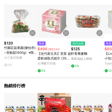
事業股份有限公司方進行訂單資格確認。 康達盛通線上購物希望
提供簡單、快速、輕鬆的購物流程及體驗，將不定期推出精選、
話題性或期間限定商品來滿足您的喜好。
$120
降價
限時加碼
降價
竹圍莊菇果園(陳怡亭)
$496
$125
$65
(降$244)
~杏鮑菇(600g) ※限宅
【史代新文具】芙蓉 超
軒香蕎麥麵
【L
配／無貨到付款
小三美日官網
柔軟抽取式紙巾 (350
小包
萬家福線上購物
抽x30包/箱) 抗漲省荷
入｜
台灣樂天市場
Tuto
0%
3%
包
出貨
5%
1
熱銷排行榜