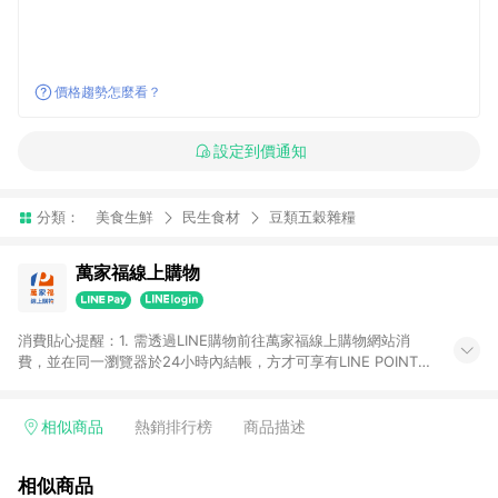
價格趨勢怎麼看？
設定到價通知
分類：
美食生鮮
民生食材
豆類五穀雜糧
萬家福線上購物
消費貼心提醒：1. 需透過LINE購物前往萬家福線上購物網站消
費，並在同一瀏覽器於24小時內結帳，方才可享有LINE POINTS
回饋資格。 2. 訂單確認後需選擇立刻結帳，若使用重新付款功能
將無法獲得點數回饋。 3. 點數將於廠商出貨後30天前後發送。
4. 不具回饋資格種類商品：電子禮券。 5. 回饋點數計算將排除訂
相似商品
熱銷排行榜
商品描述
單活動折扣(含折價券折扣)、紅利點數折抵(含OPENPOINT)、運
費等金額。 6. 康達盛通生活事業股份有限公司保留365天訂單記
相似商品
錄，相關問題請於保留時間內聯絡客服中心，並由康達盛通生活