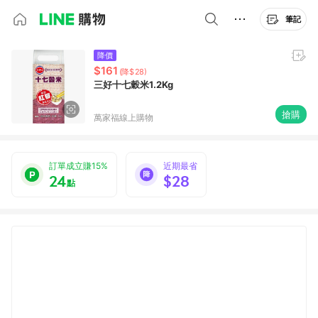
筆記
降價
$161
(降$28)
三好十七穀米1.2Kg
搶購
萬家福線上購物
訂單成立賺15%
近期最省
24
$28
點