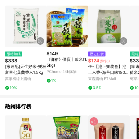
事業股份有限公司方進行訂單資格確認。 康達盛通線上購物希望
提供簡單、快速、輕鬆的購物流程及體驗，將不定期推出精選、
話題性或期間限定商品來滿足您的喜好。
$149
限時加碼
歷史低價
限時
《御稻》優質十穀米(1.
$338
$124
$33
(降$6)
5kg)
[家速配]天生好米-樂稻
任-【池上鄉農會】池
[家
PChome 24h購物
富里七葉蘭香米1.5Kg
上米香-海苔口味180公
糙米2
克(18小袋)/包
萬家福線上購物
東森購物 ETMall
萬家
1%
10%
0.5%
1
熱銷排行榜