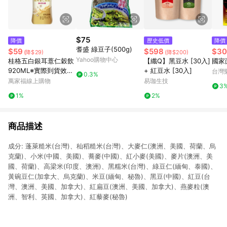
$75
降價
歷史低價
降價
耆盛 綠豆子(500g)
$59
$598
$30
(降$29)
(降$200)
Yahoo購物中心
桂格五白銀耳薏仁穀飲
【纖Q】黑豆水 [30入]
國家
920ML※實際到貨效期
+ 紅豆水 [30入]
台灣
0.3%
約4天以上
萬家福線上購物
易珈生技
3
1%
2%
商品描述
成分: 蓬萊糙米(台灣)、秈稻糙米(台灣)、大麥仁(澳洲、美國、荷蘭、烏
克蘭)、小米(中國、美國)、蕎麥(中國)、紅小麥(美國)、麥片(澳洲、美
國、荷蘭)、高梁米(印度、澳洲)、黑糯米(台灣)、綠豆仁(緬甸、泰國)、
黃碗豆仁(加拿大、烏克蘭)、米豆(緬甸、秘魯)、黑豆(中國)、紅豆(台
灣、澳洲、美國、加拿大)、紅扁豆(澳洲、美國、加拿大)、燕麥粒(澳
洲、智利、英國、加拿大)、紅藜麥(秘魯)