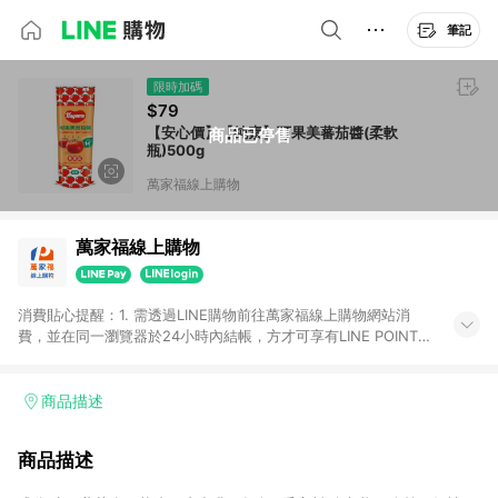
筆記
限時加碼
$79
【安心價】【純素】可果美蕃茄醬(柔軟
商品已停售
瓶)500g
萬家福線上購物
萬家福線上購物
消費貼心提醒：1. 需透過LINE購物前往萬家福線上購物網站消
費，並在同一瀏覽器於24小時內結帳，方才可享有LINE POINTS
回饋資格。 2. 訂單確認後需選擇立刻結帳，若使用重新付款功能
將無法獲得點數回饋。 3. 點數將於廠商出貨後30天前後發送。
4. 不具回饋資格種類商品：電子禮券。 5. 回饋點數計算將排除訂
商品描述
單活動折扣(含折價券折扣)、紅利點數折抵(含OPENPOINT)、運
費等金額。 6. 康達盛通生活事業股份有限公司保留365天訂單記
商品描述
錄，相關問題請於保留時間內聯絡客服中心，並由康達盛通生活
事業股份有限公司方進行訂單資格確認。 康達盛通線上購物希望