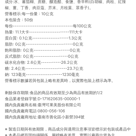
成分:水、蕃茄糊、蔗糖、釀造醋、食鹽、香辛料(白胡椒、肉桂、紅辣
提供簡單、快速、輕鬆的購物流程及體驗，將不定期推出精選、
話題性或期間限定商品來滿足您的喜好。
椒、薑、丁香、肉豆蔻、芥末、月桂葉、眾香子)。
營養標示:每一份量 : 10公克
本包裝含 : 50份
每份---------------------------------每100公克
熱量: 11.1大卡----------------------111大卡
蛋白質: 0.1公克--------------------1.3公克
脂肪: 0公克--------------------------0公克
飽和脂肪: 0公克--------------------0公克
反式脂肪: 0公克-------------------0公克
碳水化合物: 2.6公克-----------26.2公克
糖: 2.4公克-----------------------23.7公克
鈉: 123毫克--------------------1230毫克
營養標示數據若與包裝上略有差異時，以實際包裝上標示為準。
剩餘保存期限:食品的商品有效期至少為商品有效期的1/2
食品業者登錄字號:D-171620635-00000-1
國內負責廠商名稱:臺灣可果美股份有限公司
國內負責廠商電話:0800-056-106
國內負責廠商地址:臺南市善化區小新營394號
※ 製造日期與有效期限，商品成分與適用注意事項皆標示於包裝或產品中
※ 本產品網頁因拍攝關係，圖檔略有差異，實際以廠商出貨為主