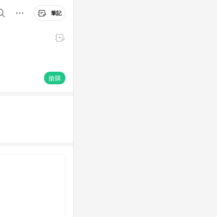
筆記
搶購