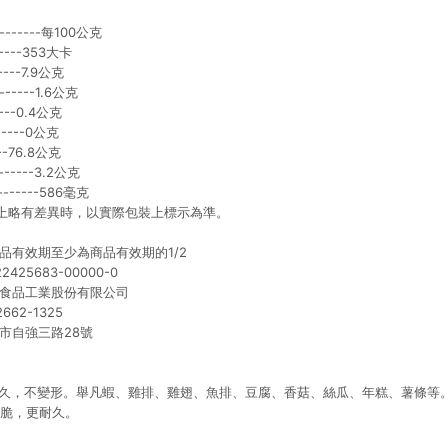
---------每100公克
-----353大卡
----7.9公克
------1.6公克
---0.4公克
----0公克
-76.8公克
-------3.2公克
--------586毫克
上略有差異時，以實際包裝上標示為準。
品有效期至少為商品有效期的1/2
425683-00000-0
正食品工業股份有限公司
62-1325
市自強三路28號
、耐久，不變形。舉凡蝦、雞排、雞翅、魚排、豆腐、香菇、絲瓜、年糕、薯條等
更脆，更耐久。