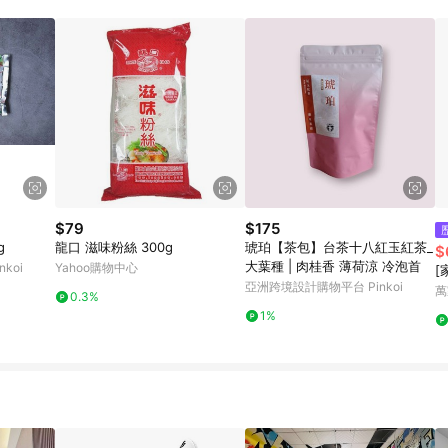
$79
$175
g
龍口 滋味粉絲 300g
琥珀【茶包】台茶十八紅玉紅茶_
$
大葉種 | 肉桂香 薄荷涼 冷泡首
koi
Yahoo購物中心
[
亞洲跨境設計購物平台 Pinkoi
萬
0.3%
1%