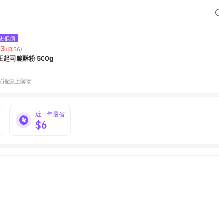
史低價
63
(降$6)
正起司脆酥粉 500g
家福線上購物
近一年最省
$6