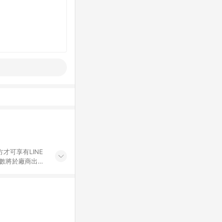
才可享有LINE
點數將於廠商出貨
折價券折扣)、紅
錄，相關問題請於保
物希望提供簡