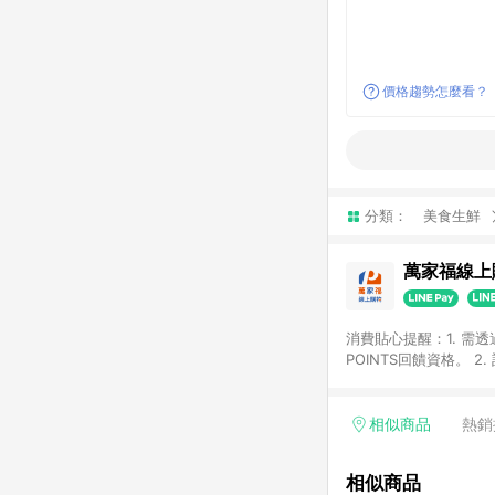
價格趨勢怎麼看？
分類：
美食生鮮
萬家福線上
消費貼心提醒：1. 需
POINTS回饋資格。
後30天前後發送。 4
利點數折抵(含OPENP
留時間內聯絡客服中心
相似商品
熱銷
單、快速、輕鬆的購物
相似商品