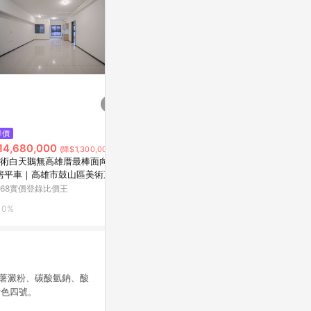
$126
$10,199
降價
釘井淨好像看得見部長的XXX。
CONCEPTS X 
14,680,000
(降$1,300,000)
(全)
YRIE 7 HOR
術白天鵝無高雄厝最棒面向2+
Yahoo購物中心
AREA 02
房平車｜高雄市鼓山區美術東四
168實價登錄比價王
0%
1%
0%
樹薯澱粉、碳酸氫鈉、酸
黃色四號。