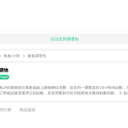
設定到價通知
熟食/小吃
速食調理包
購物
透過LINE購物前往萬家福線上購物網站消費，並在同一瀏覽器於24小時內結帳，方
 2. 訂單確認後需選擇立刻結帳，若使用重新付款功能將無法獲得點數回饋。 3. 
. 不具回饋資格種類商品：電子禮券。 5. 回饋點數計算將排除訂單活動折扣(含
OINT)、運費等金額。 6. 康達盛通生活事業股份有限公司保留365天訂單記
，並由康達盛通生活事業股份有限公司方進行訂單資格確認。 康達盛通線上購
排行榜
商品描述
流程及體驗，將不定期推出精選、話題性或期間限定商品來滿足您的喜好。