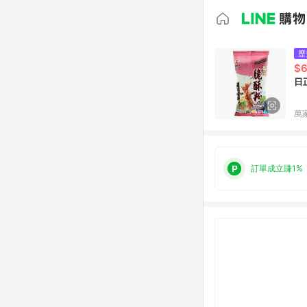
歷
$
日
萬
訂單成立賺1%