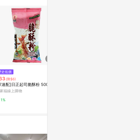
$579
歷史低價
降價
美
63
$65
(降$6)
(降$14)
Yahoo購物中
家速配]日正起司脆酥粉 500g
[家速配]中農馬尾絲-粉皮120g
家福線上購物
萬家福線上購物
0.3%
1%
1%