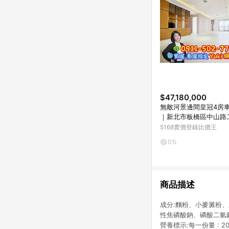
$47,180,000
無敵河景邊間皇冠4房車Y
｜新北市板橋區中山路
5168實價登錄比價王
0%
商品描述
成分:麵粉、小麥澱粉
性焦磷酸鈉、磷酸二氫鈣
營養標示:每一份量 : 2