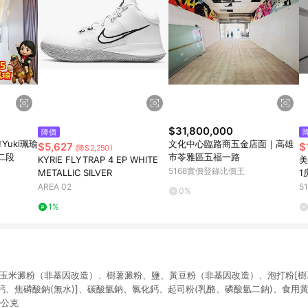
$31,800,000
降價
uki珮瑜
文化中心臨路商五金店面｜高雄
$5,627
$
(降$2,250)
二段
市苓雅區五福一路
KYRIE FLYTRAP 4 EP WHITE
美
5168實價登錄比價王
METALLIC SILVER
1
路
AREA 02
5
0%
1%
、玉米澱粉（非基因改造）、樹薯澱粉、鹽、黃豆粉（非基因改造）、泡打粉[
、焦磷酸鈉(無水)]、碳酸氫鈉、氯化鈣、起司粉(乳酪、磷酸氫二鈉)、食用
0公克