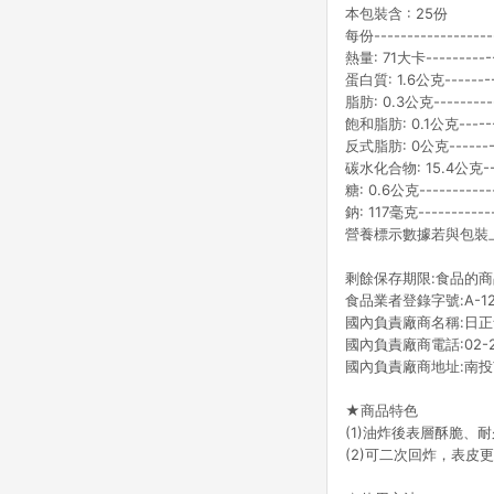
本包裝含 : 25份
每份----------------
熱量: 71大卡---------
蛋白質: 1.6公克-------
脂肪: 0.3公克---------
飽和脂肪: 0.1公克-----
反式脂肪: 0公克-------
碳水化合物: 15.4公克--
糖: 0.6公克----------
鈉: 117毫克----------
營養標示數據若與包裝
剩餘保存期限:食品的商
食品業者登錄字號:A-122
國內負責廠商名稱:日
國內負責廠商電話:02-26
國內負責廠商地址:南投
★商品特色
(1)油炸後表層酥脆
(2)可二次回炸，表皮