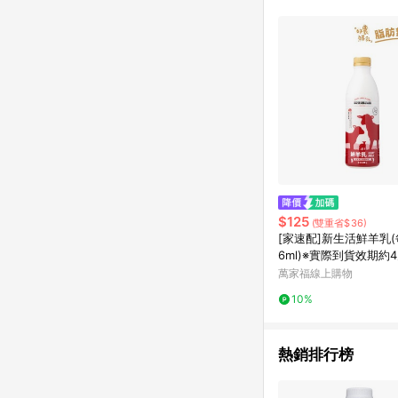
$125
(雙重省$36)
[家速配]新生活鮮羊乳(
6ml)※實際到貨效期約
萬家福線上購物
10%
熱銷排行榜