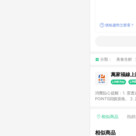
價格趨勢怎麼看？
分類：
美食生鮮
萬家福線上
消費貼心提醒：1. 需
POINTS回饋資格。
後30天前後發送。 4
利點數折抵(含OPENP
留時間內聯絡客服中心
相似商品
熱銷
單、快速、輕鬆的購物
相似商品