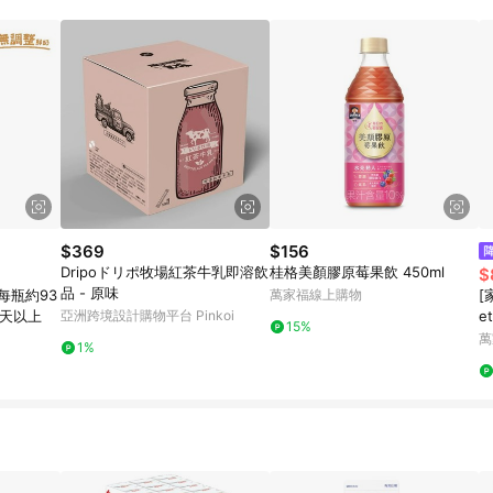
$369
$156
Dripoドリポ牧場紅茶牛乳即溶飲
桂格美顏膠原莓果飲 450ml
$
品 - 原味
每瓶約93
萬家福線上購物
[
4天以上
亞洲跨境設計購物平台 Pinkoi
e
15%
萬
1%