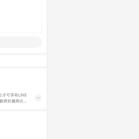
才可享有LINE
點數將於廠商出貨
折價券折扣)、紅
錄，相關問題請於保
物希望提供簡