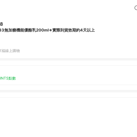
28
P33無加糖機能優酪乳200ml※實際到貨效期約4天以上
家福線上購物
OINTS點數