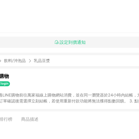
設定到價通知
飲料/沖泡品
乳品豆漿
購物
透過LINE購物前往萬家福線上購物網站消費，並在同一瀏覽器於24小時內結帳，方
 2. 訂單確認後需選擇立刻結帳，若使用重新付款功能將無法獲得點數回饋。 3. 
. 不具回饋資格種類商品：電子禮券。 5. 回饋點數計算將排除訂單活動折扣(含
OINT)、運費等金額。 6. 康達盛通生活事業股份有限公司保留365天訂單記
，並由康達盛通生活事業股份有限公司方進行訂單資格確認。 康達盛通線上購
排行榜
商品描述
流程及體驗，將不定期推出精選、話題性或期間限定商品來滿足您的喜好。