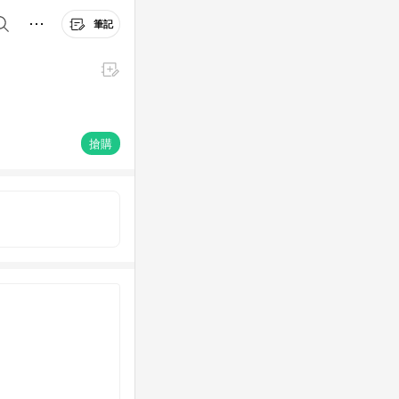
筆記
搶購