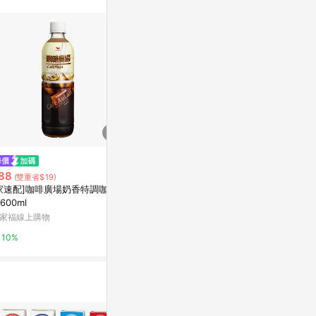
$350
降價
【expo BEAUTY】金太武金門
88
$2,399
(雙重省$19)
(降$
一條根舒緩凝露滾珠/70ml
家速配]咖啡廣場奶香特調咖啡P
箱運 健康送到
t600ml
京站i購物Qonline
AULING】
家福線上購物
6瓶930ml /箱
LINE禮物
3%
10%