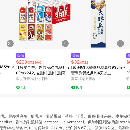
降價
降價
$269
$32
$
(降$260)
(降$3)
858ml※
【蝦皮直營】光泉 保久乳系列 2
[家速配]大醇豆無糖豆漿936ml※
【
上
00mlx24入 全脂/低脂/低脂高鈣/
實際到貨效期約4天以上
0
高鈣/巧克力/果汁/麥芽/蘋果 牛
高
蝦皮直營_最快當日到
萬家福線上購物
蝦
奶 保久乳
久
4%
10%
、生乳、異麥芽寡醣、鮮乳油、乳清蛋白、香料、洋菜、果膠(柑橘果膠、麥芽糊精
rmophilus、副乾酪乳酸桿菌Lactobacillus paracasei、保加利亞乳酸桿菌Lactobacil
毫升(本包裝含1份)，每份熱量101大卡、蛋白質6.6公克、脂肪1.6公克、飽和脂