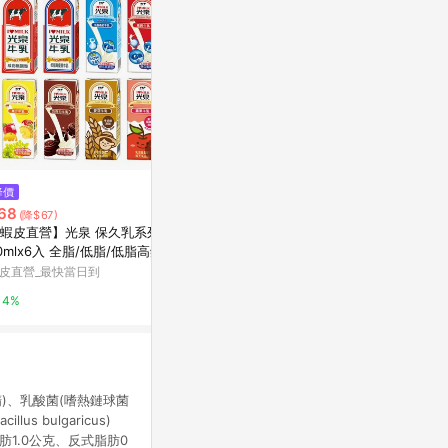
降價
降價
$62
68
$799
(雙重省$22)
(降$67)
(降$281
[家速配]福樂自然零蔓越莓優酪1
蝦皮直營】光泉 保久乳系列 2
【樂維根】經典
00克※實際到貨效期約4天以上
0mlx6入 全脂/低脂/低脂高鈣/
額外添加糖豆漿 
鈣/巧克力/果汁/麥芽/蘋果 保
萬家福線上購物
皮直營_最快當日到
THE VEGAN
乳 牛奶
10%
4%
2%
)、乳酸菌(嗜熱鏈球菌
lus bulgaricus)
肪1.0公克、反式脂肪0