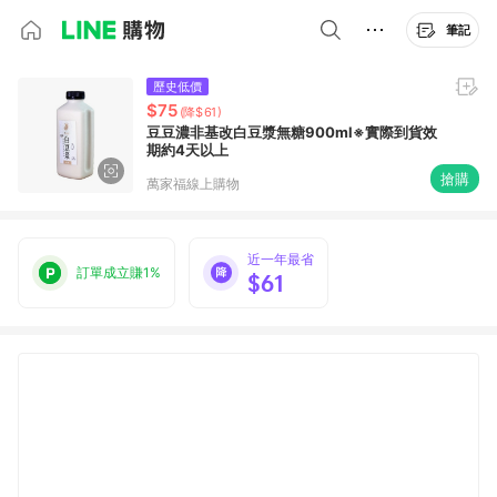
筆記
歷史低價
$75
(降$61)
豆豆濃非基改白豆漿無糖900ml※實際到貨效
期約4天以上
搶購
萬家福線上購物
近一年最省
訂單成立賺1%
$61