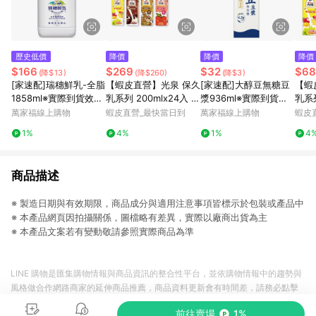
歷史低價
降價
降價
降價
$166
$269
$32
$68
(降$13)
(降$260)
(降$3)
[家速配]瑞穗鮮乳-全脂
【蝦皮直營】光泉 保久
[家速配]大醇豆無糖豆
【蝦
1858ml※實際到貨效期
乳系列 200mlx24入 全
漿936ml※實際到貨效
乳系列
約4天以上
脂/低脂/低脂高鈣/高
期約4天以上
脂/
萬家福線上購物
蝦皮直營_最快當日到
萬家福線上購物
蝦皮
鈣/巧克力/果汁/麥芽/
鈣/
1%
4%
1%
4
蘋果 牛奶 保久乳
蘋果
商品描述
※ 製造日期與有效期限，商品成分與適用注意事項皆標示於包裝或產品中
※ 本產品網頁因拍攝關係，圖檔略有差異，實際以廠商出貨為主
※ 本產品文案若有變動敬請參照實際商品為準
LINE 購物是匯集購物情報與商品資訊的整合性平台，並依購物情報中的趨勢與
風格做合作網路商家的延伸商品推薦，商品資料更新會有時間差，請務必點擊
商品至各合作網路商家，確認現售價與購物條件，一切資訊以合作廠商網頁為
前往賣場
1%
準。