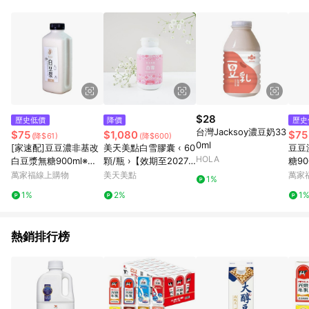
事業股份有限公司方進行訂單資格確認。 康達盛通線上購物希望
提供簡單、快速、輕鬆的購物流程及體驗，將不定期推出精選、
話題性或期間限定商品來滿足您的喜好。
$28
歷史低價
降價
歷史
台灣Jacksoy濃豆奶33
$75
$1,080
$75
(降$61)
(降$600)
0ml
[家速配]豆豆濃非基改
美天美點白雪膠囊 ‹ 60
豆豆
HOLA
白豆漿無糖900ml※實
顆/瓶 ›【效期至2027.0
糖9
際到貨效期約4天以上
2.12】
期約
萬家福線上購物
美天美點
萬家
1%
1%
2%
1
熱銷排行榜