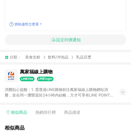
價格趨勢怎麼看？
設定到價通知
分類：
美食生鮮
飲料/沖泡品
乳品豆漿
萬家福線上購物
消費貼心提醒：1. 需透過LINE購物前往萬家福線上購物網站消
費，並在同一瀏覽器於24小時內結帳，方才可享有LINE POINTS
回饋資格。 2. 訂單確認後需選擇立刻結帳，若使用重新付款功能
將無法獲得點數回饋。 3. 點數將於廠商出貨後30天前後發送。
4. 不具回饋資格種類商品：電子禮券。 5. 回饋點數計算將排除訂
相似商品
熱銷排行榜
商品描述
單活動折扣(含折價券折扣)、紅利點數折抵(含OPENPOINT)、運
費等金額。 6. 康達盛通生活事業股份有限公司保留365天訂單記
相似商品
錄，相關問題請於保留時間內聯絡客服中心，並由康達盛通生活