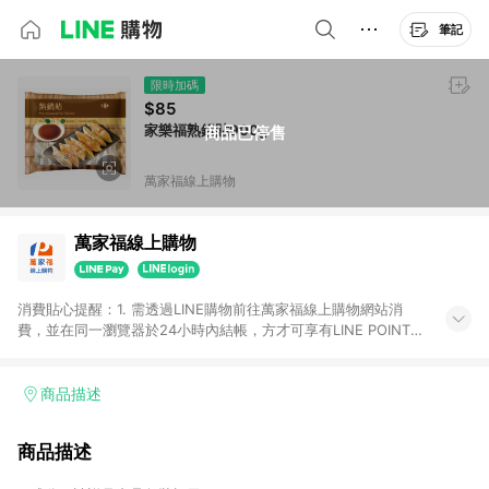
筆記
限時加碼
$85
家樂福熟鍋貼900g
商品已停售
萬家福線上購物
萬家福線上購物
消費貼心提醒：1. 需透過LINE購物前往萬家福線上購物網站消
費，並在同一瀏覽器於24小時內結帳，方才可享有LINE POINTS
回饋資格。 2. 訂單確認後需選擇立刻結帳，若使用重新付款功能
將無法獲得點數回饋。 3. 點數將於廠商出貨後30天前後發送。
4. 不具回饋資格種類商品：電子禮券。 5. 回饋點數計算將排除訂
商品描述
單活動折扣(含折價券折扣)、紅利點數折抵(含OPENPOINT)、運
費等金額。 6. 康達盛通生活事業股份有限公司保留365天訂單記
商品描述
錄，相關問題請於保留時間內聯絡客服中心，並由康達盛通生活
事業股份有限公司方進行訂單資格確認。 康達盛通線上購物希望