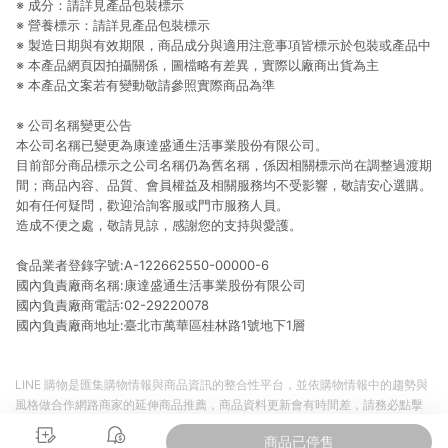
※ 成分：請詳見產品包裝標示
提供簡單、快速、輕鬆的購物流程及體驗，將不定期推出精選、
話題性或期間限定商品來滿足您的喜好。
※ 營養標示：請詳見產品包裝標示
※ 製造日期與有效期限，商品成分與適用注意事項皆標示於包裝或產品中
※ 本產品網頁因拍攝關係，圖檔略有差異，實際以廠商出貨為主
※ 本產品文案若有變動敬請參照實際商品為準
※ 公司名稱變更公告
本公司名稱已變更為康達盛通生活事業股份有限公司。
目前部分商品標示之公司名稱仍為舊名稱，係因相關標示尚在調整過渡期
間；商品內容、品質、會員權益及相關服務均不受影響，敬請安心選購。
如有任何疑問，歡迎洽詢客服或門市服務人員。
造成不便之處，敬請見諒，感謝您的支持與愛護。
食品業者登錄字號:A-122662550-00000-6
國內負責廠商名稱:康達盛通生活事業股份有限公司
國內負責廠商電話:02-29220078
國內負責廠商地址:臺北市萬華區桂林路1號地下1層
LINE 購物是匯集購物情報與商品資訊的整合性平台，並依購物情報中的趨勢與
風格做合作網路商家的延伸商品推薦，商品資料更新會有時間差，請務必點擊
商品至各合作網路商家，確認現售價與購物條件，一切資訊以合作廠商網頁為
商品已停售
準。