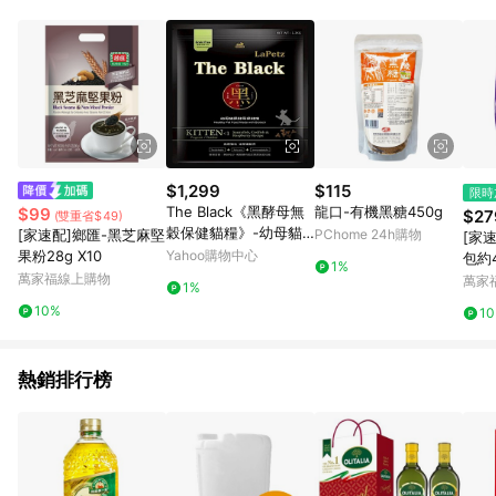
事業股份有限公司方進行訂單資格確認。 康達盛通線上購物希望
提供簡單、快速、輕鬆的購物流程及體驗，將不定期推出精選、
話題性或期間限定商品來滿足您的喜好。
$1,299
$115
限時
The Black《黑酵母無
龍口-有機黑糖450g
$99
$27
(雙重省$49)
穀保健貓糧》-幼母貓
[家速配]鄉匯-黑芝麻堅
PChome 24h購物
[家
專用1.3KGX2包組
果粉28g X10
Yahoo購物中心
包約4
1%
萬家福線上購物
萬家
1%
10%
1
熱銷排行榜