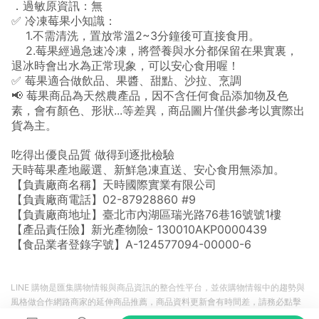
．過敏原資訊：無
✅ 冷凍莓果小知識：
1.不需清洗，置放常溫2~3分鐘後可直接食用。
2.莓果經過急速冷凍，將營養與水分都保留在果實裏，
退冰時會出水為正常現象，可以安心食用喔！
✅ 莓果適合做飲品、果醬、甜點、沙拉、烹調
📢 莓果商品為天然農產品，因不含任何食品添加物及色
素，會有顏色、形狀...等差異，商品圖片僅供參考以實際出
貨為主。
吃得出優良品質 做得到逐批檢驗
天時莓果產地嚴選、新鮮急凍直送、安心食用無添加。
【負責廠商名稱】天時國際實業有限公司
【負責廠商電話】02-87928860 #9
【負責廠商地址】臺北市內湖區瑞光路76巷16號號1樓
【產品責任險】新光產物險- 130010AKP0000439
【食品業者登錄字號】A-124577094-00000-6
LINE 購物是匯集購物情報與商品資訊的整合性平台，並依購物情報中的趨勢與
風格做合作網路商家的延伸商品推薦，商品資料更新會有時間差，請務必點擊
商品至各合作網路商家，確認現售價與購物條件，一切資訊以合作廠商網頁為