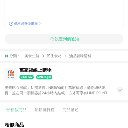
價格趨勢怎麼看？
設定到價通知
分類：
美食生鮮
民生食材
油品調味醬料
萬家福線上購物
消費貼心提醒：1. 需透過LINE購物前往萬家福線上購物網站消
費，並在同一瀏覽器於24小時內結帳，方才可享有LINE POINTS
回饋資格。 2. 訂單確認後需選擇立刻結帳，若使用重新付款功能
將無法獲得點數回饋。 3. 點數將於廠商出貨後30天前後發送。
4. 不具回饋資格種類商品：電子禮券。 5. 回饋點數計算將排除訂
相似商品
熱銷排行榜
商品描述
單活動折扣(含折價券折扣)、紅利點數折抵(含OPENPOINT)、運
費等金額。 6. 康達盛通生活事業股份有限公司保留365天訂單記
相似商品
錄，相關問題請於保留時間內聯絡客服中心，並由康達盛通生活