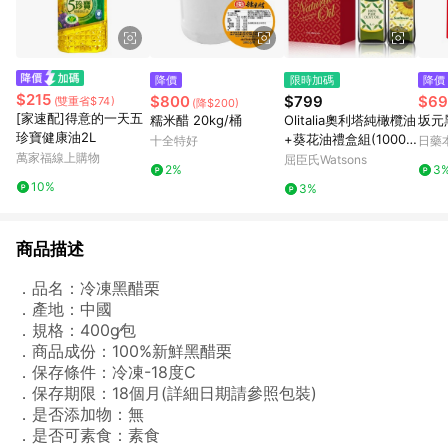
降價
限時加碼
降價
$215
$800
$799
$69
(雙重省$74)
(降$200)
[家速配]得意的一天五
糯米醋 20kg/桶
Olitalia奧利塔純橄欖油
坂元黑
珍寶健康油2L
+葵花油禮盒組(1000m
十全特好
日藥
萬家福線上購物
lx2瓶)
屈臣氏Watsons
2%
3
10%
3%
商品描述
．品名：冷凍黑醋栗
．產地：中國
．規格：400g∕包
．商品成份：100%新鮮黑醋栗
．保存條件：冷凍-18度C
．保存期限：18個月(詳細日期請參照包裝)
．是否添加物：無
．是否可素食：素食