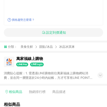
價格趨勢怎麼看？
設定到價通知
分類：
美食生鮮
甜點/冰品
冰品冰淇淋
萬家福線上購物
消費貼心提醒：1. 需透過LINE購物前往萬家福線上購物網站消
費，並在同一瀏覽器於24小時內結帳，方才可享有LINE POINTS
回饋資格。 2. 訂單確認後需選擇立刻結帳，若使用重新付款功能
將無法獲得點數回饋。 3. 點數將於廠商出貨後30天前後發送。
4. 不具回饋資格種類商品：電子禮券。 5. 回饋點數計算將排除訂
相似商品
熱銷排行榜
商品描述
單活動折扣(含折價券折扣)、紅利點數折抵(含OPENPOINT)、運
費等金額。 6. 康達盛通生活事業股份有限公司保留365天訂單記
相似商品
錄，相關問題請於保留時間內聯絡客服中心，並由康達盛通生活