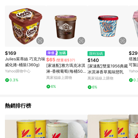
事業股份有限公司方進行訂單資格確認。 康達盛通線上購物希望
提供簡單、快速、輕鬆的購物流程及體驗，將不定期推出精選、
話題性或期間限定商品來滿足您的喜好。
$169
$29
限時加碼
Julies茱蒂絲 巧克力味
塔雅
$65
$140
(雙重省$37)
威化捲-桶裝(360g)
可製品
[家速配]雅方瑪克冰淇
[家速配]雙葉1956典藏
Yahoo購物中心
淋-香檳葡萄(每桶500
Yah
冰淇淋香草風味戀乳
g)
萬家福線上購物
萬家福線上購物
0.3%
0.
6%
6%
熱銷排行榜