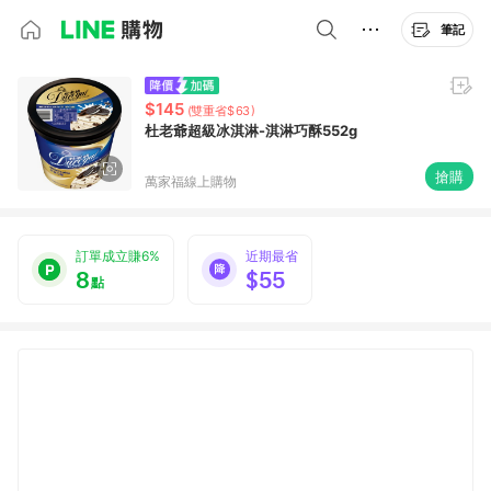
筆記
$145
(雙重省$63)
杜老爺超級冰淇淋-淇淋巧酥552g
搶購
萬家福線上購物
訂單成立賺6%
近期最省
8
$55
點