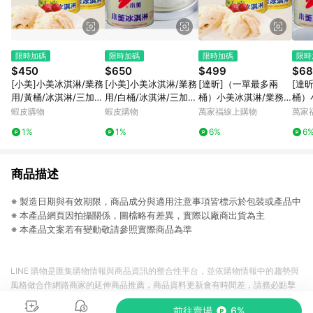
限時加碼
限時加碼
限時加碼
限時
$450
$650
$499
$68
[小美]小美冰淇淋/業務
[小美]小美冰淇淋/業務
[達昕]（一單最多兩
[達
用/黃桶/冰淇淋/三加
用/白桶/冰淇淋/三加
桶）小美冰淇淋/業務
桶）
侖/多種口味
侖/多種口味
用/黃桶/三加侖/多種口
用/
蝦皮購物
蝦皮購物
萬家福線上購物
萬家
味/下單請備註口味
味/
1%
1%
6%
6
商品描述
※ 製造日期與有效期限，商品成分與適用注意事項皆標示於包裝或產品中
※ 本產品網頁因拍攝關係，圖檔略有差異，實際以廠商出貨為主
※ 本產品文案若有變動敬請參照實際商品為準
LINE 購物是匯集購物情報與商品資訊的整合性平台，並依購物情報中的趨勢與
風格做合作網路商家的延伸商品推薦，商品資料更新會有時間差，請務必點擊
商品至各合作網路商家，確認現售價與購物條件，一切資訊以合作廠商網頁為
前往賣場
6%
準。