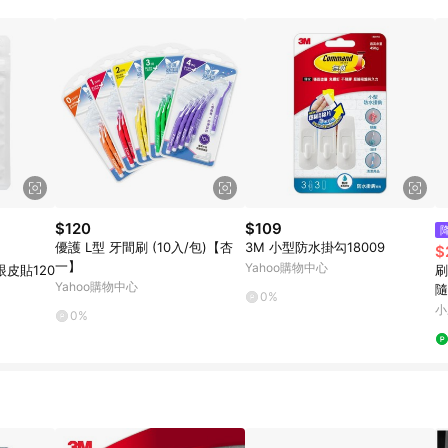
$120
$109
優護 L型 牙間刷 (10入/包)【杏
3M 小型防水掛勾18009
$
一】
Yahoo購物中心
皮貼120
刷
Yahoo購物中心
隨
0%
小
0%