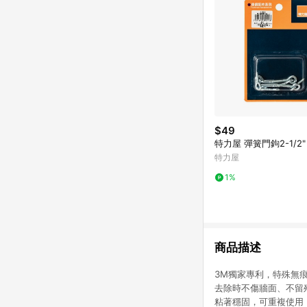
$49
特力屋 彈簧門鉤2-1/2"
特力屋
1%
商品描述
3M獨家專利，特殊無
去除時不傷牆面、不留
粘著穩固，可重複使用