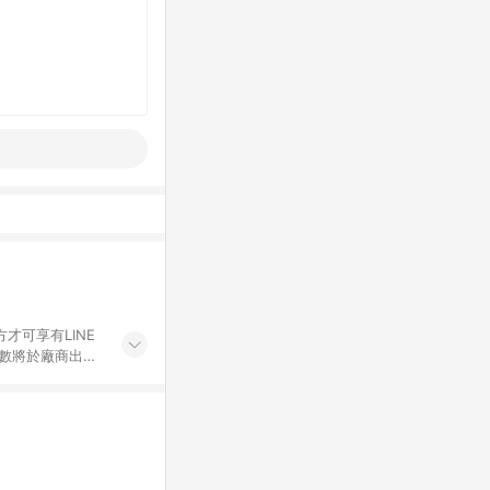
才可享有LINE
點數將於廠商出貨
折價券折扣)、紅
錄，相關問題請於保
物希望提供簡