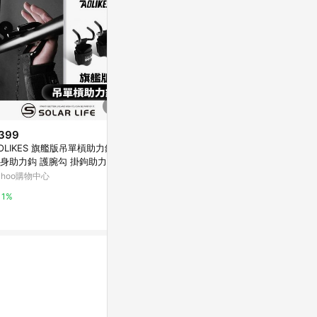
399
$280
降價
OLIKES 旗艦版吊單槓助力鈎.
AIWO艾窩 橢圓退毛彎鉤梳
$125
(降$14)
身助力鈎 護腕勾 掛鉤助力帶
東森購物 ETMall
黏貼式工業風
力掛鉤 手腕掛勾
ahoo購物中心
特力屋
0.5%
1%
1%