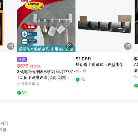
$1,099
$
降價
無鋁倫比隱藏式五鉤壁掛架
A
$579
(降$50)
健
特力屋
3M無痕極淨防水收納系列17731-
助
Y
TC 多用途排鉤組(免釘免鑽) .
1%
台灣樂天市場
3%
痕設計
殘膠