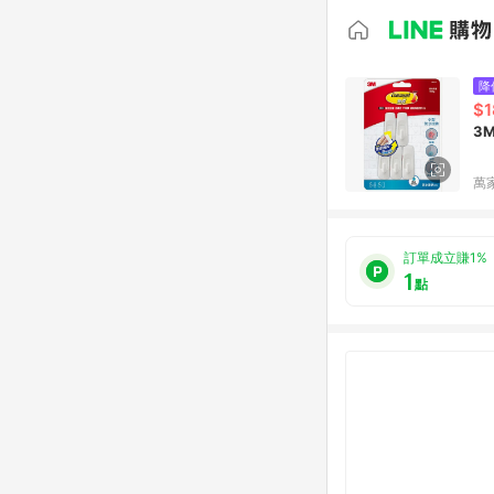
降
$1
3
萬
訂單成立賺1%
1
點