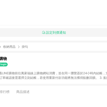
設定到價通知
收納用品
掛勾
購物
透過LINE購物前往萬家福線上購物網站消費，並在同一瀏覽器於24小時內結帳，方
 2. 訂單確認後需選擇立刻結帳，若使用重新付款功能將無法獲得點數回饋。 3. 
. 不具回饋資格種類商品：電子禮券。 5. 回饋點數計算將排除訂單活動折扣(含
OINT)、運費等金額。 6. 康達盛通生活事業股份有限公司保留365天訂單記
，並由康達盛通生活事業股份有限公司方進行訂單資格確認。 康達盛通線上購
排行榜
商品描述
流程及體驗，將不定期推出精選、話題性或期間限定商品來滿足您的喜好。