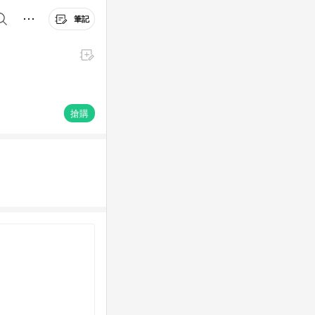
筆記
搶購