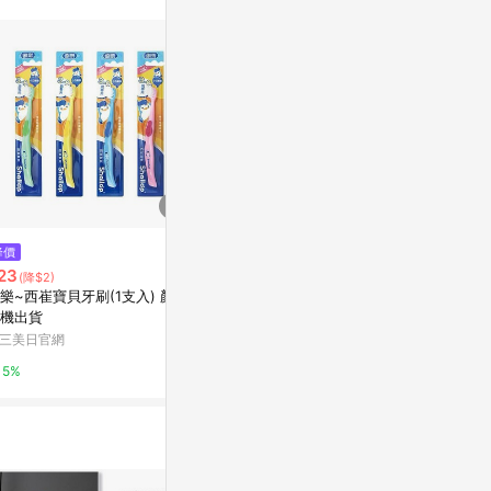
$70
降價
限時加碼
奈森克林 L型牙間刷SSSS SSS S
23
$169
(降$2)
M 尺寸 (8+2支) 牙籤刷 齒間刷
樂~西崔寶貝牙刷(1支入) 顏色
Miine 超
牙線棒
台灣樂天市場
機出貨
屈臣氏Watson
三美日官網
3%
3%
5%