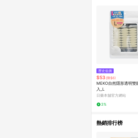
歷史低價
$53
(降$6)
MEKO自然隱形透明雙眼
入_L
日藥本舖官方網站
3%
熱銷排行榜