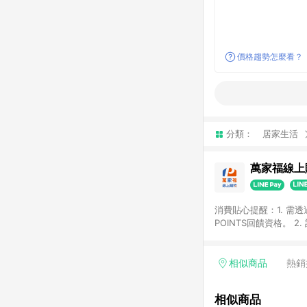
價格趨勢怎麼看？
分類：
居家生活
萬家福線上
消費貼心提醒：1. 需
POINTS回饋資格。
後30天前後發送。 4
利點數折抵(含OPENP
留時間內聯絡客服中心
相似商品
熱銷
單、快速、輕鬆的購物
相似商品