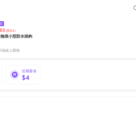
價
85
(降$4)
M無痕小型防水掛鉤
家福線上購物
近期最省
$4