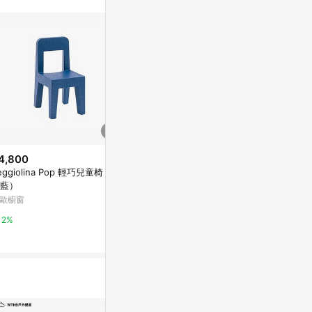
4,800
$499
降價
eggiolina Pop 輕巧兒童椅
現代軟墊椅大
$585
(降$5)
藍）
特力屋
Mr.box 皮面舒適椅凳-矮款 4入
歐櫥窗
多色可選
1%
東森購物 ETMall
2%
0.5%