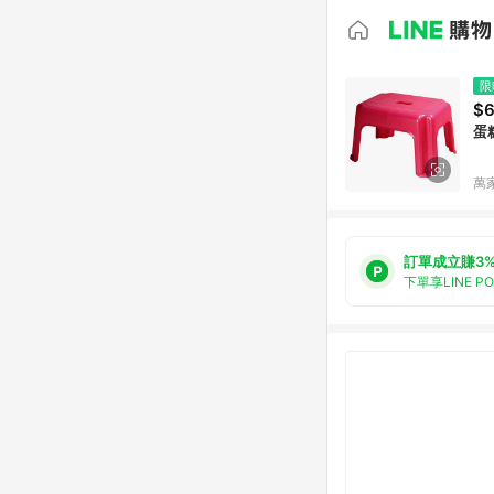
限
$
蛋糕
萬
訂單成立賺3
下單享LINE P