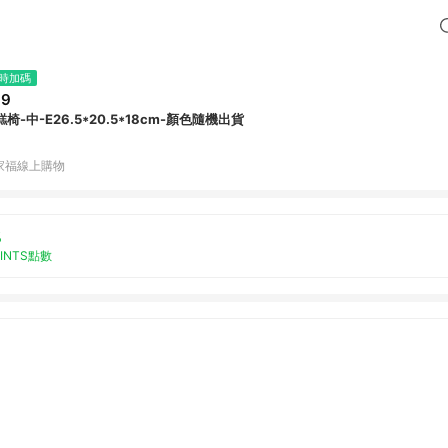
時加碼
69
椅-中-E26.5*20.5*18cm-顏色隨機出貨
家福線上購物
%
OINTS點數