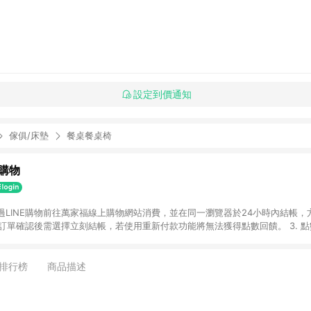
設定到價通知
傢俱/床墊
餐桌餐桌椅
購物
透過LINE購物前往萬家福線上購物網站消費，並在同一瀏覽器於24小時內結帳，方
 2. 訂單確認後需選擇立刻結帳，若使用重新付款功能將無法獲得點數回饋。 3. 
. 不具回饋資格種類商品：電子禮券。 5. 回饋點數計算將排除訂單活動折扣(含
OINT)、運費等金額。 6. 康達盛通生活事業股份有限公司保留365天訂單記
，並由康達盛通生活事業股份有限公司方進行訂單資格確認。 康達盛通線上購
排行榜
商品描述
流程及體驗，將不定期推出精選、話題性或期間限定商品來滿足您的喜好。