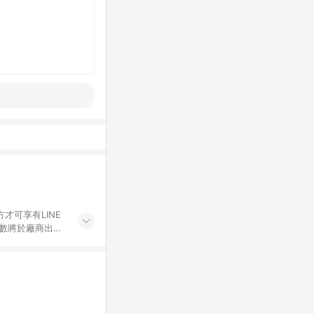
才可享有LINE
點數將於廠商出貨
折價券折扣)、紅
錄，相關問題請於保
物希望提供簡