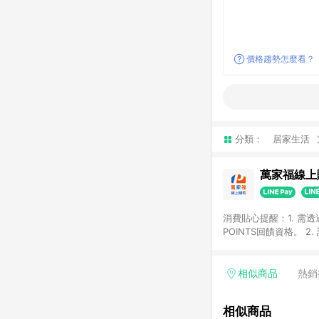
價格趨勢怎麼看？
分類：
居家生活
萬家福線上
消費貼心提醒：1. 需
POINTS回饋資格。
後30天前後發送。 4
利點數折抵(含OPENP
留時間內聯絡客服中心
相似商品
熱銷
單、快速、輕鬆的購物
相似商品