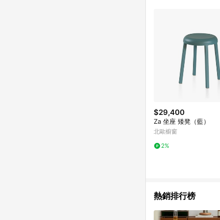
$29,400
Za 坐座 矮凳（藍）
北歐櫥窗
2%
熱銷排行榜