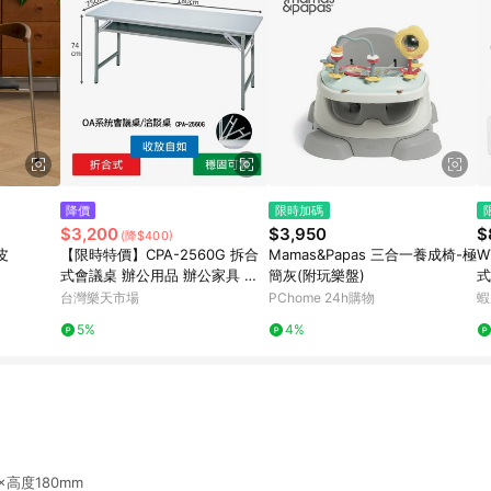
降價
限時加碼
$3,200
$3,950
$
(降$400)
皮
【限時特價】CPA-2560G 拆合
Mamas&Papas 三合一養成椅-極
W
式會議桌 辦公用品 辦公家具 辦
簡灰(附玩樂盤)
式
公桌 摺疊桌 桌子 餐桌 辦公室 活
便
台灣樂天市場
PChome 24h購物
蝦
動桌 現貨
白
5%
4%
×高度180mm