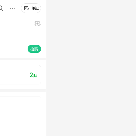
筆記
搶購
2
點