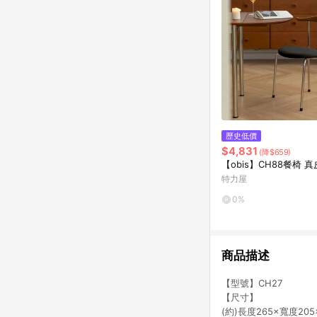
歷史低價
$4,831
(降$659)
【obis】CH88餐椅 真
特力屋
0%
商品描述
【型號】CH27
【尺寸】
(約)長度265×寬度205