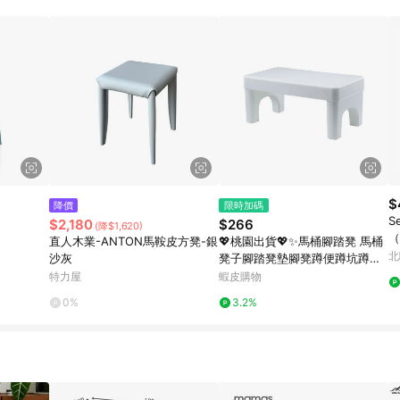
$
降價
限時加碼
S
$2,180
$266
(降$1,620)
（
直人木業-ANTON馬鞍皮方凳-銀
💖桃園出貨💖✨馬桶腳踏凳 馬桶
北
沙灰
凳子腳踏凳墊腳凳蹲便蹲坑蹲坑
兒童腳踩腳踏凳厠所坐便凳加厚
特力屋
蝦皮購物
9TT9
0%
3.2%