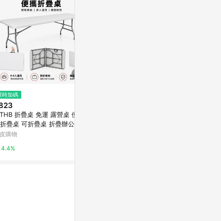
$1,980
限時加碼
限時加碼
巴塞隆納餐椅
823
$2,800
亞洲跨境設計購物
THB 折疊桌 免運 露營桌 便攜
超值折疊桌 折疊收納桌 工作桌
折疊桌 可折疊桌 折疊辦公桌
辦公桌 延伸餐桌 SZ1025885
1%
攜式野餐桌 擺攤桌子 會議桌
皮購物
萬家福線上購物
色桌子 擺攤書
4.4%
3%