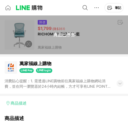
筆記
降價
$1,799
(降$351)
RICHOME米亞辦公椅-藍
商品已停售
萬家福線上購物
萬家福線上購物
消費貼心提醒：1. 需透過LINE購物前往萬家福線上購物網站消
費，並在同一瀏覽器於24小時內結帳，方才可享有LINE POINTS
回饋資格。 2. 訂單確認後需選擇立刻結帳，若使用重新付款功能
將無法獲得點數回饋。 3. 點數將於廠商出貨後30天前後發送。
4. 不具回饋資格種類商品：電子禮券。 5. 回饋點數計算將排除訂
商品描述
單活動折扣(含折價券折扣)、紅利點數折抵(含OPENPOINT)、運
費等金額。 6. 康達盛通生活事業股份有限公司保留365天訂單記
商品描述
錄，相關問題請於保留時間內聯絡客服中心，並由康達盛通生活
事業股份有限公司方進行訂單資格確認。 康達盛通線上購物希望