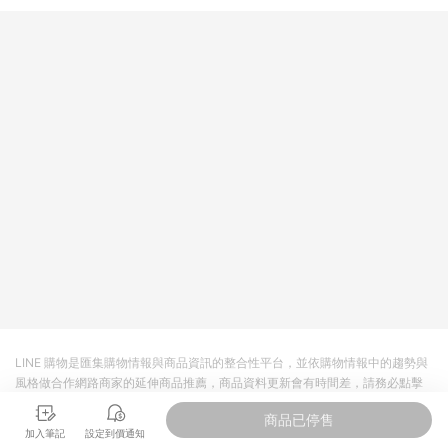
提供簡單、快速、輕鬆的購物流程及體驗，將不定期推出精選、
話題性或期間限定商品來滿足您的喜好。
LINE 購物是匯集購物情報與商品資訊的整合性平台，並依購物情報中的趨勢與
風格做合作網路商家的延伸商品推薦，商品資料更新會有時間差，請務必點擊
商品至各合作網路商家，確認現售價與購物條件，一切資訊以合作廠商網頁為
商品已停售
準。
加入筆記
設定到價通知