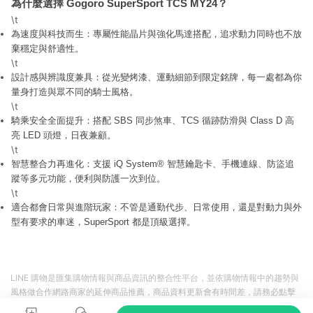
為什麼選擇 Gogoro SuperSport TCS MY24？ 
\t
為速度與科技而生：專屬性能晶片與強化馬達搭配，追求動力同時也不放
棄穩定與舒適性。
\t
設計感與辨識度兼具：從光變烤漆、運動細節到限定銘牌，每一處都為你
量身打造與眾不同的騎士風格。
\t
騎乘安全全面提升：搭配 SBS 同步煞車、TCS 循跡防滑與 Class D 高
亮 LED 頭燈，日夜兼顧。
\t
智慧整合力再進化：支援 iQ System® 智慧鑰匙卡、手機連線、防盜追
蹤等多元功能，便利與防護一次到位。
\t
適合都會日常與進階玩家：不管是通勤代步、日常使用，還是對動力與外
型有要求的車迷，SuperSport 都是頂級選擇。
LINE 購物是匯集購物情報與商品資訊的整合性平台，並依購物情報中的趨勢與
風格做合作網路商家的延伸商品推薦，商品資料更新會有時間差，請務必點擊
商品至各合作網路商家，確認現售價與購物條件，一切資訊以合作廠商網頁為