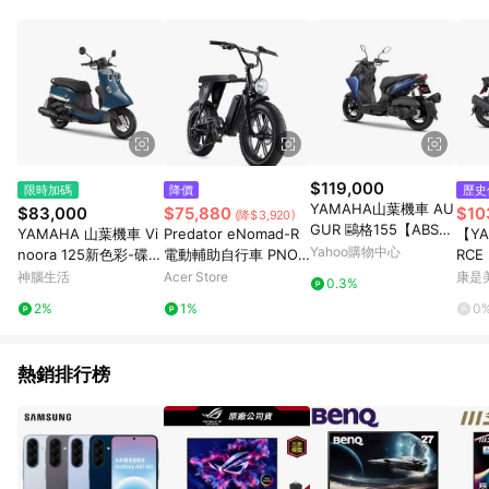
事業股份有限公司方進行訂單資格確認。 康達盛通線上購物希望
提供簡單、快速、輕鬆的購物流程及體驗，將不定期推出精選、
話題性或期間限定商品來滿足您的喜好。
$119,000
限時加碼
降價
歷史
YAMAHA山葉機車 AU
$83,000
$75,880
$10
(降$3,920)
GUR 鷗格155【ABS+T
YAMAHA 山葉機車 Vi
Predator eNomad-R
【Y
CS版】(新色彩)- 2026
Yahoo購物中心
noora 125新色彩-碟
電動輔助自行車 PNO-
RCE
年
煞-UBS版 -2025年新
R4920O-240
CS版
神腦生活
Acer Store
康是美
0.3%
車
夜黑
2%
1%
0
熱銷排行榜