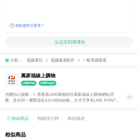
價格趨勢怎麼看？
設定到價通知
分類：
電腦電玩
電腦週邊配件
一般電腦螢幕
萬家福線上購物
消費貼心提醒：1. 需透過LINE購物前往萬家福線上購物網站消
費，並在同一瀏覽器於24小時內結帳，方才可享有LINE POINTS
回饋資格。 2. 訂單確認後需選擇立刻結帳，若使用重新付款功能
將無法獲得點數回饋。 3. 點數將於廠商出貨後30天前後發送。
4. 不具回饋資格種類商品：電子禮券。 5. 回饋點數計算將排除訂
相似商品
熱銷排行榜
商品描述
單活動折扣(含折價券折扣)、紅利點數折抵(含OPENPOINT)、運
費等金額。 6. 康達盛通生活事業股份有限公司保留365天訂單記
相似商品
錄，相關問題請於保留時間內聯絡客服中心，並由康達盛通生活