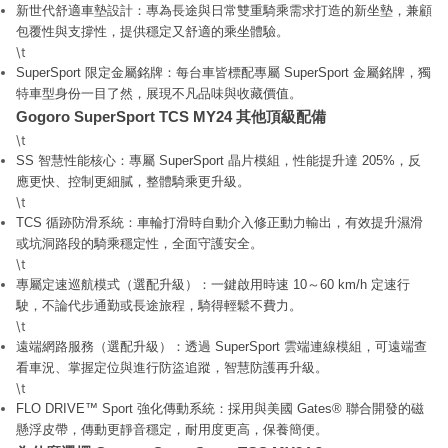
新世代舒適車墊設計：專為長途與日常雙重騎乘需求打造的新坐墊，兼顧
包覆性與支撐性，提供穩定又舒適的乘坐體驗。
\t
SuperSport 限定金屬銘牌：每台車皆標配專屬 SuperSport 金屬銘牌，獨
特車型身份一目了然，展現不凡品味與收藏價值。
Gogoro SuperSport TCS MY24 其他頂級配備
\t
SS 智慧性能核心：專屬 SuperSport 晶片模組，性能提升達 205%，反
應更快、控制更細膩，整體騎乘更升級。
\t
TCS 循跡防滑系統：車輪打滑時自動介入修正動力輸出，有效提升濕滑
或坑洞路段的騎乘穩定性，全面守護安全。
\t
專屬定速巡航模式（選配升級）：一鍵啟用時速 10～60 km/h 定速行
駛，不論代步通勤或長途旅程，騎得輕鬆不費力。
\t
遠端網路服務（選配升級）：透過 SuperSport 雲端連線模組，可遠端查
看車況、掌握定位與進行防盜追蹤，智慧防護再升級。
\t
FLO DRIVE™ Sport 強化傳動系統：採用與美國 Gates® 聯合開發的磁
懸浮皮帶，傳動更靜音穩定，耐用度更高，保養簡便。