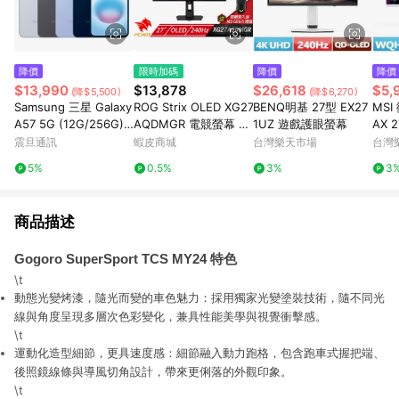
降價
限時加碼
降價
降價
$13,990
$13,878
$26,618
$5,
(降$5,500)
(降$6,270)
Samsung 三星 Galaxy
ROG Strix OLED XG27
BENQ明基 27型 EX27
MSI
A57 5G (12G/256G)
AQDMGR 電競螢幕 27
1UZ 遊戲護眼螢幕
AX 
5000萬鏡頭畫素 6.7吋
吋 可旋轉 240Hz 2K
色 
震旦通訊
蝦皮商城
台灣樂天市場
台灣
螢幕 Exynos1680
電腦螢幕 0.03ms
5%
0.5%
3%
3
商品描述
Gogoro SuperSport TCS MY24 特色
\t
動態光變烤漆，隨光而變的車色魅力：採用獨家光變塗裝技術，隨不同光
線與角度呈現多層次色彩變化，兼具性能美學與視覺衝擊感。
\t
運動化造型細節，更具速度感：細節融入動力跑格，包含跑車式握把端、
後照鏡線條與導風切角設計，帶來更俐落的外觀印象。
\t